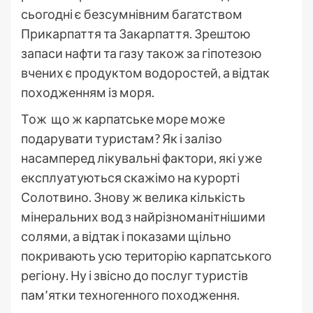
сьогодні є безсумнівним багатством
Прикарпаття та Закарпаття. Зрештою
запаси нафти та газу також за гіпотезою
вчених є продуктом водоростей, а відтак
походженням із моря.
Тож що ж карпатське море може
подарувати туристам? Як і залізо
насамперед лікувальні фактори, які уже
експлуатуються скажімо на курорті
Солотвино. Знову ж велика кількість
мінеральних вод з найрізноманітнішими
солями, а відтак і показами щільно
покривають усю територію карпатського
регіону. Ну і звісно до послуг туристів
пам’ятки техногенного походження.