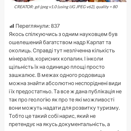
CREATOR: gd-jpeg v1.0 (using IJG JPEG v62), quality = 80
Переглянули:
837
Якось спілкуючись з одним науковцем був
ошелешений багатством надр Карпат та
околиць. Справді тут незліченна кількість
мінералів, корисних копалин. І інколи
щільність їх на одиницю площі просто
зашкалює. В межах одного родовища
можна знайти абсолютно неспоріднені види
і їх предостатньо. Та все ж дана публікація не
так про геологію як про те які можливості
вони можуть надати для розвитку туризму.
Тобто це такий собі нарис, який не
претендує на якусь документальність, а