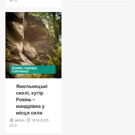
0
Думки, поради,
публікації
Ямельницькі
скелі, хутір
Ровінь –
мандрівка у
місця сили
admin
16.10.2025
0