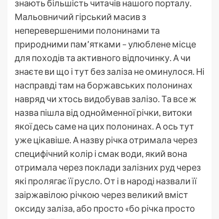
знають більшість читачів нашого порталу.
Мальовничий гірський масив з
неперевершеними полонинами та
природними пам’ятками – улюблене місце
для походів та активного відпочинку. А чи
знаєте ви що і тут без заліза не оминулося. Ні
насправді там на боржавських полонинах
навряд чи хтось видобував залізо. Та все ж
назва пішла від однойменної річки, витоки
якої десь саме на цих полонинах. А ось тут
уже цікавіше. А назву річка отримала через
специфічний колір і смак води, який вона
отримала через поклади залізних руд через
які пролягає її русло. От і в народі назвали її
заіржавілою річкою через великий вміст
оксиду заліза, або просто «бо річка просто