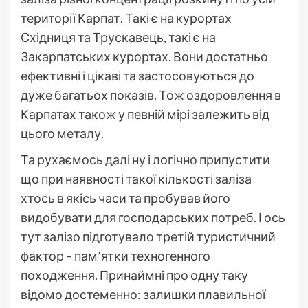
території Карпат. Такі є на курортах
Східниця та Трускавець, такі є на
Закарпатських курортах. Вони достатньо
ефективні і цікаві та застосовуються до
дуже багатьох показів. Тож оздоровлення в
Карпатах також у певній мірі залежить від
цього металу.
Та рухаємось далі ну і логічно припустити
що при наявності такої кількості заліза
хтось в якісь часи та пробував його
видобувати для господарських потреб. І ось
тут залізо підготувало третій туристичний
фактор – пам’ятки техногенного
походження. Принаймні про одну таку
відомо достеменно: залишки плавильної