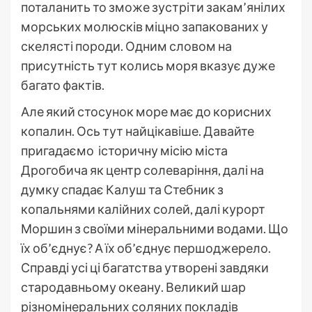
поталанить то зможе зустріти закам’янілих
морських молюсків міцно запакованих у
скелясті породи. Одним словом на
присутність тут колись моря вказує дуже
багато фактів.
Але який стосунок море має до корисних
копалин. Ось тут найцікавіше. Давайте
пригадаємо історичну місію міста
Дрогобича як центр солеваріння, далі на
думку спадає Калуш та Стебник з
копальнями калійних солей, далі курорт
Моршин з своїми мінеральними водами. Що
їх об’єднує? А їх об’єднує першоджерело.
Справді усі ці багатства утворені завдяки
стародавньому океану. Великий шар
різномінеральних соляних покладів