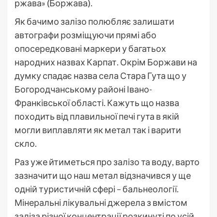
ржава» (Боржава).
Як бачимо залізо полюбляє залишати
автографи розміщуючи прямі або
опосередковані маркери у багатьох
народних назвах Карпат. Окрім Боржави на
думку спадає назва села Стара Гута що у
Богородчанському районі Івано-
Франківської області. Кажуть що назва
походить від плавильної печі гута в якій
могли виплавляти як метал так і варити
скло.
Раз уже йтиметься про залізо та воду, варто
зазначити що наш метал відзначився у ще
одній туристичній сфері – бальнеології.
Мінеральні лікувальні джерела з вмістом
заліза різної концентрації розкинуті по усій