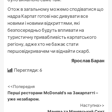
Отож в загальному можемо сподіватися що
надра Карпат готові нас дивувати все
новими і новими відкриттями, які
безпосередньо будуть впливати на
туристичну привабливість карпатського
регіону, адже хто не бажає стати
першовідкривачем чи віднайти скарб.
Ярослав Баран
Перегляди:
6
Post
<<Попередня
Перші ресторани McDonald’s на Закарпатті –
Navigation
уже незабаром.
Наступна>>
Манява та Манявський Скит