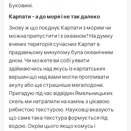
Буковині.
Карпати – а до моря і не так далеко
Знову ж що поєднує Карпати з морем чи
можна припустити і з океаном? На думку
вчених територія сучасних Карпат в
прадавньому минулому була океанічним
дном. Чи можете ви собі уявити
здіймаючись над якусь із карпатських
вершин що над вами могли пропливати
акулу або ще страшніше мегалодони.
Пригадую під час відвідин Ямельницьких
скель ми натрапили на камінь з цікавою
рябистою текстурою. Науковці вказують
що саме така текстура формується під
водою. Окрім цього якщо комусь і