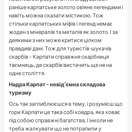
раніше карпатське золото овіяне легендами і
навіть можна сказати містикою. Тож
стільки карпатських міфів і легенд немає
жоден з мінералів та металів як золото. І за
деякими з них може критися цілком
правдиві дані. Тож для туристів-шукачів
скарбів – Карпати справжня скарбниця
таємниць, де скарбів вистачить ще не на
одне століття.
Надра Карпат – невід’ємна складова
туризму
Ось так заглиблюєшся в тему, і розумієш що
гори Карпати це така собі ковдра, яка ховає
під собою справжні багатства. І інколи не
треба жалкувати що не потрапили у