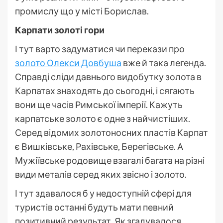
промислу що у місті Борислав.
Карпати золоті гори
І тут варто задуматися чи перекази про
золото Олекси Довбуша
вже й така легенда.
Справді сліди давнього видобутку золота в
Карпатах знаходять до сьогодні, і сягають
вони ще часів Римської імперії. Кажуть
карпатське золото є одне з найчистіших.
Серед відомих золотоносних пластів Карпат
є Вишківське, Рахівське, Берегівське. А
Мужіївське родовище взагалі багата на різні
види металів серед яких звісно і золото.
І тут здавалося б у недоступній сфері для
туристів останні будуть мати певний
позитивний результат. Як згадувалося