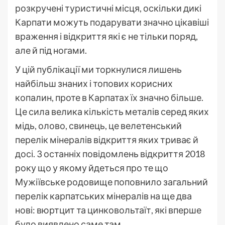
розкручені туристичні місця, оскільки дикі
Карпати можуть подарувати значно цікавіші
враження і відкриття які є не тільки поряд,
але й під ногами.
У цій публікації ми торкнулися лишень
найбільш знаних і топових корисних
копалин, проте в Карпатах їх значно більше.
Це сила велика кількість металів серед яких
мідь, олово, свинець, це велетенський
перелік мінералів відкриття яких триває й
досі. З останніх повідомлень відкриття 2018
року що у якому йдеться про те що
Мужіївське родовище поповнило загальний
перелік карпатських мінералів на ще два
нові: вюртцит та цинковольтаїт, які вперше
було виявлено саме там.