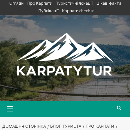
Skip
Огляди
Про Карпати
Туристичні локації
Цікаві факти
to
Публікації
Карпати check-in
content
Primary
Menu
ДОМАШНЯ СТОРІНКА
БЛОГ ТУРИСТА
ПРО КАРПАТИ