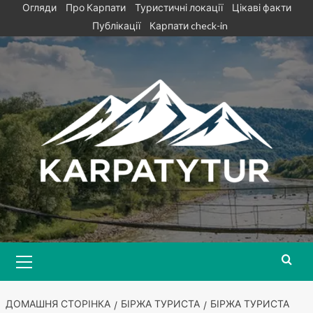
Skip
Огляди
Про Карпати
Туристичні локації
Цікаві факти
to
Публікації
Карпати check-in
content
Primary
Menu
ДОМАШНЯ СТОРІНКА
БІРЖА ТУРИСТА
БІРЖА ТУРИСТА