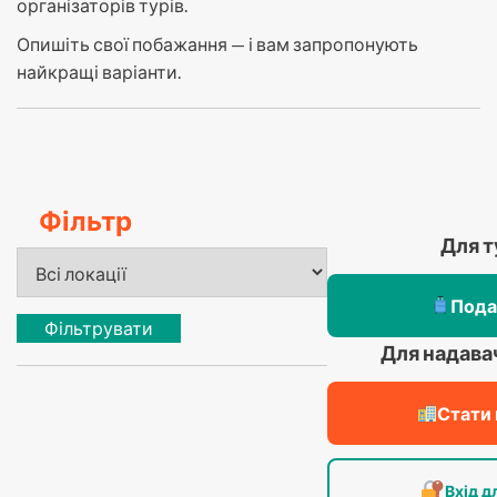
організаторів турів.
Опишіть свої побажання — і вам запропонують
найкращі варіанти.
Фільтр
Для т
Пода
Фільтрувати
Для надава
Стати
Вхід д