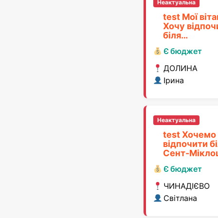
Неактуальна
test Мої віта
Хочу відпоч
біля…
Є бюджет
ДОЛИНА
Ірина
Неактуальна
test Хочемо
відпочити б
Сент-Мікло
Є бюджет
ЧИНАДІЄВО
Світлана