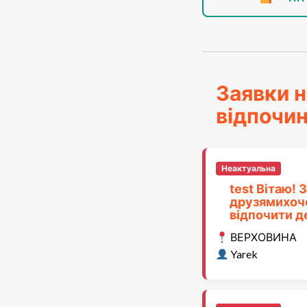
Заявки н
відпочи
Неактуальна
test Вітаю! З
друзямихоч
відпочити д
ВЕРХОВИНА
Yarek