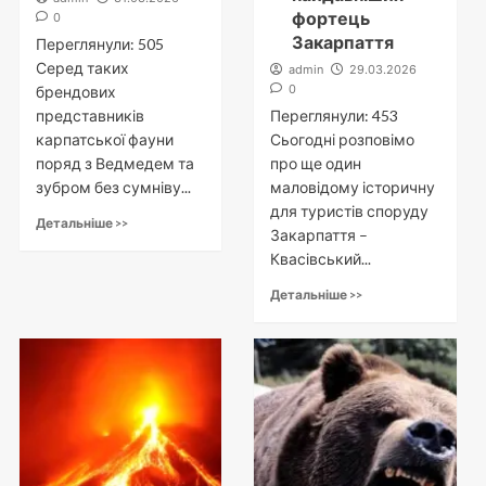
фортець
0
Закарпаття
Переглянули: 505
Серед таких
admin
29.03.2026
0
брендових
представників
Переглянули: 453
карпатської фауни
Сьогодні розповімо
поряд з Ведмедем та
про ще один
зубром без сумніву...
маловідому історичну
для туристів споруду
Детальніше >>
Закарпаття –
Квасівський...
Детальніше >>