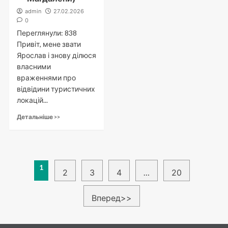
admin
27.02.2026
0
Переглянули: 838
Привіт, мене звати
Ярослав і знову ділюся
власними
враженнями про
відвідини туристичних
локацій...
Детальніше >>
Пагінація
1
2
3
4
…
20
записів
Вперед>>