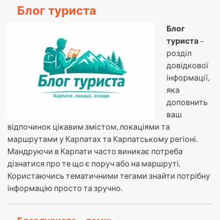
Блог туриста
Блог
туриста
–
розділ
довідкової
інформації,
яка
доповнить
ваш
відпочинок цікавим змістом, локаціями та
маршрутами у Карпатах та Карпатському регіоні.
Мандруючи в Карпати часто виникає потреба
дізнатися про те що є поруч або на маршруті.
Користаючись тематичними тегами знайти потрібну
інформацію просто та зручно.