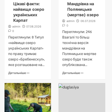
Цікаві факти:
Мандрівка на
найвище озеро
Поляницьке
українських
(мертве) озеро
Карпат
admin
06.07.2026
0
admin
07.08.2026
0
Переглянули: 246
Переглянули: 8 Титул
Взагалі то більш
«найвище озеро
технічна версія
українських Карпат»
мандрівки на
по праву тримає
Поляницьке мертве
озеро «Бребенескул»,
озеро буде також
яке розташоване на...
опублікована...
Детальніше >>
Детальніше >>