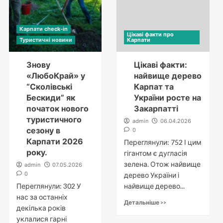
Карпати check-in
Цікаві факти про
Туристичні новини
Карпати
Знову
Цікаві факти:
«ЛюбоКрай» у
найвище дерево
“Сколівські
Карпат та
Бескиди” як
України росте на
початок нового
Закарпатті
туристичного
admin
06.04.2026
сезону в
0
Карпати 2026
Переглянули: 752 І цим
року.
гігантом є дугласія
зелена. Отож найвище
admin
07.05.2026
0
дерево України і
Переглянули: 302 У
найвище дерево...
нас за останніх
Детальніше >>
декілька років
уклалися гарні