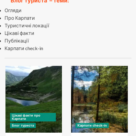
Блог туриста
– теми:
Огляди
Про Карпати
Туристичні локації
Цікаві факти
Публікації
Карпати check-in
Цікаві факти про
Карпати
Блог туриста
Карпати check-in