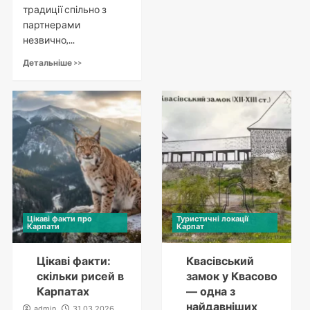
традиції спільно з
партнерами
незвично,...
Детальніше >>
Цікаві факти про
Туристичні локації
Карпати
Карпат
Цікаві факти:
Квасівський
скільки рисей в
замок у Квасово
Карпатах
— одна з
найдавніших
admin
31.03.2026