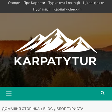
Skip
Огляди
Про Карпати
Туристичні локації
Цікаві факти
to
Публікації
Карпати check-in
content
Primary
Menu
ДОМАШНЯ СТОРІНКА
BLOG
БЛОГ ТУРИСТА