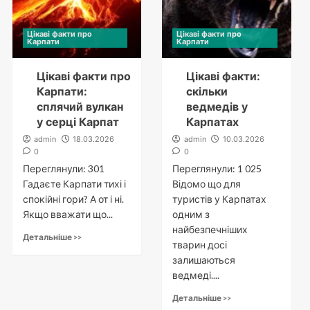
Цікаві факти про
Цікаві факти про
Карпати
Карпати
Цікаві факти про
Цікаві факти:
Карпати:
скільки
сплячий вулкан
ведмедів у
у серці Карпат
Карпатах
admin
18.03.2026
admin
10.03.2026
0
0
Переглянули: 301
Переглянули: 1 025
Гадаєте Карпати тихі і
Відомо що для
спокійні гори? А от і ні.
туристів у Карпатах
Якщо вважати що...
одним з
найбезпечніших
Детальніше >>
тварин досі
залишаються
ведмеді....
Детальніше >>