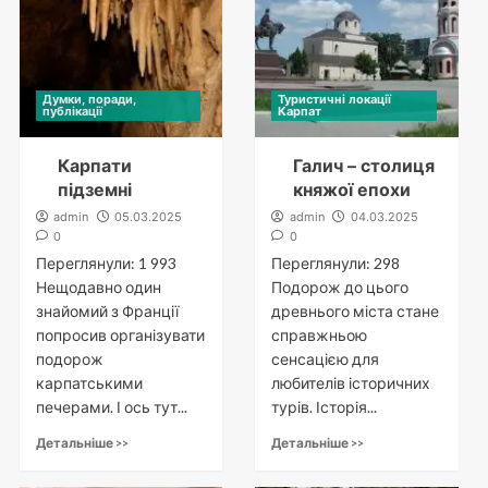
Думки, поради,
Туристичні локації
публікації
Карпат
Карпати
Галич – столиця
підземні
княжої епохи
admin
05.03.2025
admin
04.03.2025
0
0
Переглянули: 1 993
Переглянули: 298
Нещодавно один
Подорож до цього
знайомий з Франції
древнього міста стане
попросив організувати
справжньою
подорож
сенсацією для
карпатськими
любителів історичних
печерами. І ось тут...
турів. Історія...
Детальніше >>
Детальніше >>