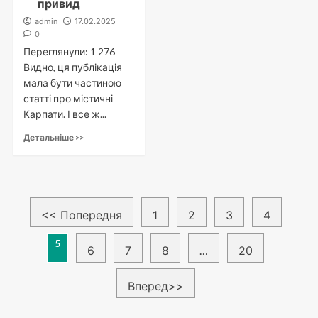
привид
admin
17.02.2025
0
Переглянули: 1 276
Видно, ця публікація
мала бути частиною
статті про містичні
Карпати. І все ж...
Детальніше >>
Пагінація
<< Попередня
1
2
3
4
записів
5
6
7
8
…
20
Вперед>>