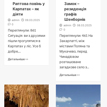
Раптова повінь у
Замок –
Карпатах – як
резиденція
діяти
графів
Шенборнів
admin
09.03.2025
0
admin
08.03.2025
0
Переглянули: 861
Ситуація: ви з друзями
Переглянули: 461 На
пішли прогулятися в
Закарпатті, між
Карпатах у ліс. Усе б
містами Поляна та
добре,...
Мукачево, перед
Чинадієвом
Детальніше >>
розташоване
загадкове село з...
Детальніше >>