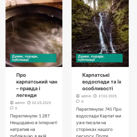
Думки, поради,
Думки, поради,
публікації
публікації
Про
Карпатські
карпатський чан
водоспади та їх
– правда і
особливості
легенди
admin
27.02.2025
0
admin
02.03.2025
0
Переглянули: 745 Про
Переглянули: 1 287
водоспади Карпат ми
Нещодавно в Інтернеті
уже писали на
натрапив на
сторінках нашого
публікацію, в якій
ресурсу. Проте