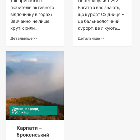
так приваблює
Переглянули: 1 242
любителів активного
Багато з вас знають,
відпочинку в горах?
що курорт Східниця –
Звичайно, не лише
це бальнеологічний
круті схили...
курорт, де лікують...
Детальніше >>
Детальніше >>
Думки, поради,
публікації
Карпати –
брокенський