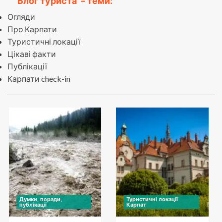
Блог туриста
– теми:
Огляди
Про Карпати
Туристичні локації
Цікаві факти
Публікації
Карпати check-in
Думки, поради,
Туристичні локації
публікації
Карпат