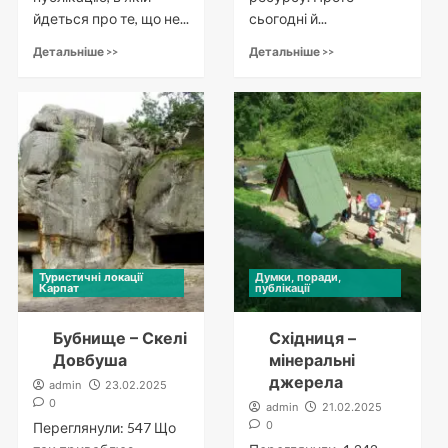
йдеться про те, що не...
сьогодні й...
Детальніше >>
Детальніше >>
Туристичні локації
Думки, поради,
Карпат
публікації
Бубнище – Скелі
Східниця –
Довбуша
мінеральні
джерела
admin
23.02.2025
0
admin
21.02.2025
0
Переглянули: 547 Що