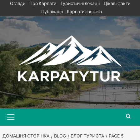
Skip
Огляди
Про Карпати
Туристичні локації
Цікаві факти
to
Публікації
Карпати check-in
content
Primary
Menu
ДОМАШНЯ СТОРІНКА
BLOG
БЛОГ ТУРИСТА
PAGE 5