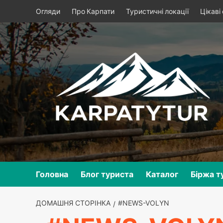
Skip
Огляди
Про Карпати
Туристичні локації
Цікаві
to
content
Головна
Блог туриста
Каталог
Біржа т
ДОМАШНЯ СТОРІНКА
#NEWS-VOLYN