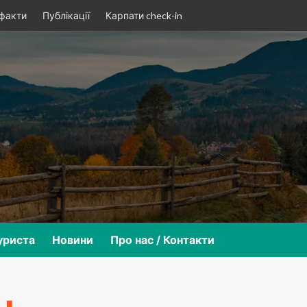
 факти
Публікації
Карпати check-in
уриста
Новини
Про нас / Контакти