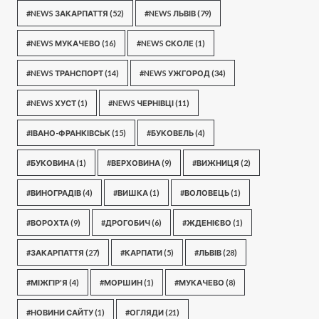
#NEWS ЗАКАРПАТТЯ
(52)
#NEWS ЛЬВІВ
(79)
#NEWS МУКАЧЕВО
(16)
#NEWS СКОЛЕ
(1)
#NEWS ТРАНСПОРТ
(14)
#NEWS УЖГОРОД
(34)
#NEWS ХУСТ
(1)
#NEWS ЧЕРНІВЦІ
(11)
#ІВАНО-ФРАНКІВСЬК
(15)
#БУКОВЕЛЬ
(4)
#БУКОВИНА
(1)
#ВЕРХОВИНА
(9)
#ВИЖНИЦЯ
(2)
#ВИНОГРАДІВ
(4)
#ВИШКА
(1)
#ВОЛОВЕЦЬ
(1)
#ВОРОХТА
(9)
#ДРОГОБИЧ
(6)
#ЖДЕНІЄВО
(1)
#ЗАКАРПАТТЯ
(27)
#КАРПАТИ
(5)
#ЛЬВІВ
(28)
#МІЖГІР'Я
(4)
#МОРШИН
(1)
#МУКАЧЕВО
(8)
#НОВИНИ САЙТУ
(1)
#ОГЛЯДИ
(21)