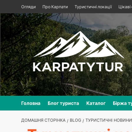
Skip
Огляди
Про Карпати
Туристичні локації
Цікаві
to
content
Головна
Блог туриста
Каталог
Біржа т
ДОМАШНЯ СТОРІНКА
BLOG
ТУРИСТИЧНІ НОВИНИ