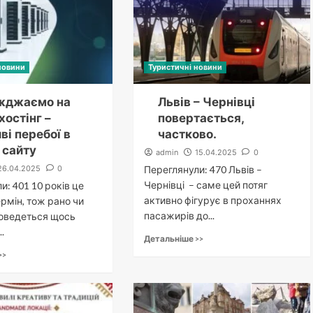
новини
Туристичні новини
жджаємо на
Львів – Чернівці
хостінг –
повертається,
і перебої в
частково.
 сайту
admin
15.04.2025
0
26.04.2025
0
Переглянули: 470 Львів –
Чернівці – саме цей потяг
и: 401 10 років це
активно фігурує в проханнях
рмін, тож рано чи
пасажирів до...
доведеться щось
.
Детальніше >>
>>