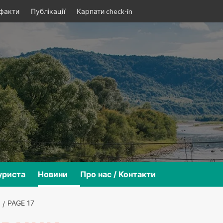
 факти
Публікації
Карпати check-in
уриста
Новини
Про нас / Контакти
PAGE 17