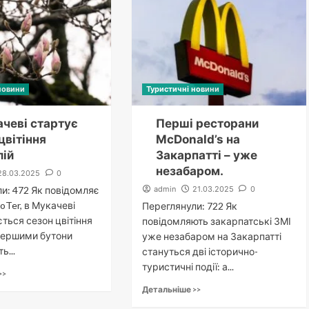
новини
Туристичні новини
ачеві стартує
Перші ресторани
цвітіння
McDonald’s на
лій
Закарпатті – уже
незабаром.
28.03.2025
0
и: 472 Як повідомляє
admin
21.03.2025
0
oTer, в Мукачеві
Переглянули: 722 Як
ться сезон цвітіння
повідомляють закарпатські ЗМІ
Першими бутони
уже незабаром на Закарпатті
ь...
стануться дві історично-
туристичні події: а...
>>
Детальніше >>