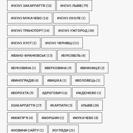
#NEWS ЗАКАРПАТТЯ
(52)
#NEWS ЛЬВІВ
(79)
#NEWS МУКАЧЕВО
(16)
#NEWS СКОЛЕ
(1)
#NEWS ТРАНСПОРТ
(14)
#NEWS УЖГОРОД
(34)
#NEWS ХУСТ
(1)
#NEWS ЧЕРНІВЦІ
(11)
#ІВАНО-ФРАНКІВСЬК
(15)
#БУКОВЕЛЬ
(4)
#БУКОВИНА
(1)
#ВЕРХОВИНА
(9)
#ВИЖНИЦЯ
(2)
#ВИНОГРАДІВ
(4)
#ВИШКА
(1)
#ВОЛОВЕЦЬ
(1)
#ВОРОХТА
(9)
#ДРОГОБИЧ
(6)
#ЖДЕНІЄВО
(1)
#ЗАКАРПАТТЯ
(27)
#КАРПАТИ
(5)
#ЛЬВІВ
(28)
#МІЖГІР'Я
(4)
#МОРШИН
(1)
#МУКАЧЕВО
(8)
#НОВИНИ САЙТУ
(1)
#ОГЛЯДИ
(21)