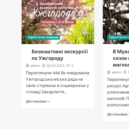
Туристичні новини
Туристичні 
Безкоштовні екскурсії
В Мук
по Ужгороду
сезон 
магно
admin
30.03.2025
0
Переглянули: 466 Як повідомила
admin
Ужгородська міська рада на
Переглянул
своїх сторінках в соцмережах у
ресурс Agr
столиці Закарпаття...
розпочинає
магнолій. 
Детальніше >>
розпускают
Детальніше 