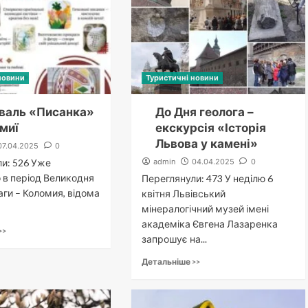
новини
Туристичні новини
валь «Писанка»
До Дня геолога –
миї
екскурсія «Історія
Львова у камені»
07.04.2025
0
и: 526 Уже
admin
04.04.2025
0
 в період Великодня
Переглянули: 473 У неділю 6
аги – Коломия, відома
квітня Львівський
мінералогічний музей імені
академіка Євгена Лазаренка
>>
запрошує на...
Детальніше >>