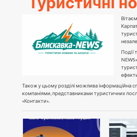
Туристичні н
Вітаєм
Карпат
турист
незале
Події 
NEWS»
турист
ефекти
Також у цьому розділі можлива інформаційна 
компаніями, представниками туристичних послу
«
Контакти
».