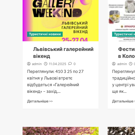
Туристичні новини
Туристичні 
Львівський галерейний
Фести
вікенд
в Коло
admin
11.04.2025
0
admin
Переглянули: 410 З 25 по 27
Переглянул
квітня у Львові втретє
традиційно
відбудеться «Галерейний
у центрі ув
вікенд» – захід,...
ще як...
Детальніше >>
Детальніше 