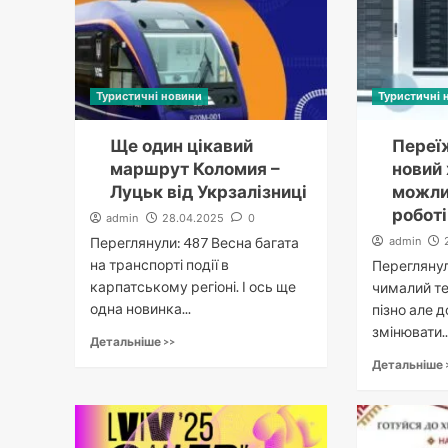
Туристичні новини
Туристичні 
Ще один цікавий
Переї
маршрут Коломия –
новий 
Луцьк від Укрзалізниці
можлив
роботі
admin
28.04.2025
0
Переглянули: 487 Весна багата
admin
на транспорті події в
Переглянул
карпатському регіоні. І ось ще
чималий те
одна новинка...
пізно але 
змінювати...
Детальніше >>
Детальніше 