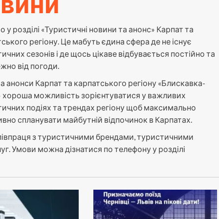
овини
о у розділі «Туристичні новини та анонс» Карпат та
ського регіону. Це мабуть єдина сфера де не існує
ичних сезонів і де щось цікаве відбувається постійно та
жно від погоди.
та анонси Карпат та карпатського регіону «Блискавка-
 хороша можливість зорієнтуватися у важливих
ичних подіях та трендах регіону щоб максимально
вно спланувати майбутній відпочинок в Карпатах.
співпраця з туристичними брендами, туристичними
г. Умови можна дізнатися по телефону у розділі