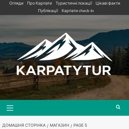
Skip
Огляди
Про Карпати
Туристичні локації
Цікаві факти
to
Публікації
Карпати check-in
content
Primary
Menu
ДОМАШНЯ СТОРІНКА
МАГАЗИН
PAGE 5