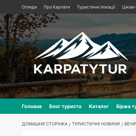
Skip
Огляди
Про Карпати
Туристичні локації
Цікаві
to
content
Головна
Блог туриста
Каталог
Біржа т
ДОМАШНЯ СТОРІНКА
ТУРИСТИЧНІ НОВИНИ
ВЕЧІ