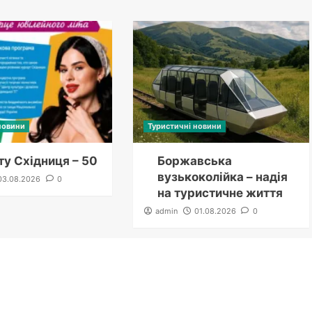
новини
Туристичні новини
у Східниця – 50
Боржавська
вузькоколійка – надія
03.08.2026
0
на туристичне життя
admin
01.08.2026
0