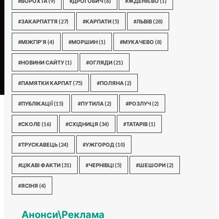
#ВОРОХТА
(9)
#ДРОГОБИЧ
(6)
#ЖДЕНІЄВО
(1)
#ЗАКАРПАТТЯ
(27)
#КАРПАТИ
(5)
#ЛЬВІВ
(28)
#МІЖГІР'Я
(4)
#МОРШИН
(1)
#МУКАЧЕВО
(8)
#НОВИНИ САЙТУ
(1)
#ОГЛЯДИ
(21)
#ПАМЯТКИ КАРПАТ
(75)
#ПОЛЯНА
(2)
#ПУБЛІКАЦІЇ
(15)
#ПУТИЛА
(2)
#РОЗЛУЧ
(2)
#СКОЛЕ
(16)
#СХІДНИЦЯ
(34)
#ТАТАРІВ
(1)
#ТРУСКАВЕЦЬ
(24)
#УЖГОРОД
(10)
#ЦІКАВІ ФАКТИ
(31)
#ЧЕРНІВЦІ
(5)
#ШЕШОРИ
(2)
#ЯСІНЯ
(4)
Анонси\Реклама