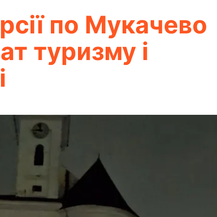
урсії по Мукачево
ат туризму і
і