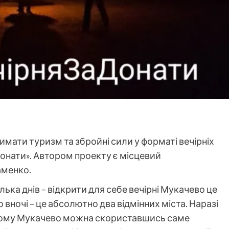
имати туризм та збройні сили у форматі вечірніх
донати». Автором проекту є місцевий
аменко.
ька днів – відкрити для себе вечірні Мукачево це
о вночі – це абсолютно два відмінних міста. Наразі
ньому Мукачево можна скориставшись саме