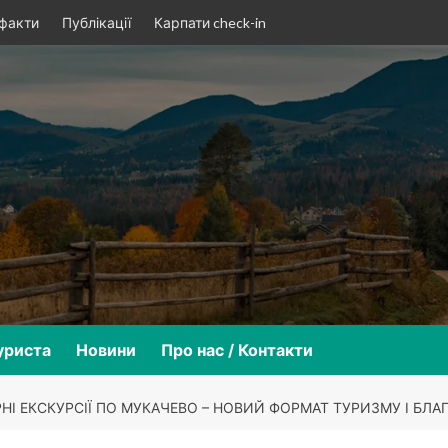
 факти
Публікації
Карпати check-in
уриста
Новини
Про нас / Контакти
РНІ ЕКСКУРСІЇ ПО МУКАЧЕВО – НОВИЙ ФОРМАТ ТУРИЗМУ І БЛА