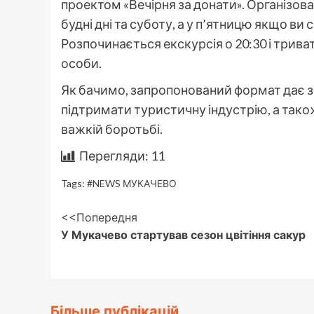
проектом «Вечірня за донати». Організова
будні дні та суботу, а у п’ятницю якщо в
Розпочинається екскурсія о 20:30 і триват
особи.
Як бачимо, запропонований формат дає з
підтримати туристичну індустрію, а тако
важкій боротьбі.
Перегляди:
11
Tags:
#NEWS МУКАЧЕВО
Post
<<Попередня
У Мукачево стартував сезон цвітіння сакур
Navigation
Більше публікацій