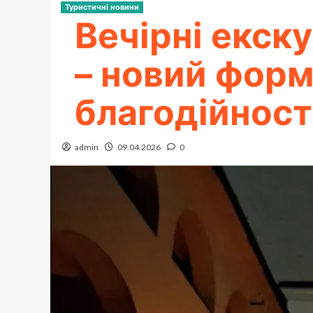
Туристичні новини
Вечірні екск
– новий форм
благодійност
admin
09.04.2026
0