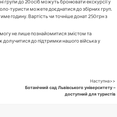
ні групи до 20 осіб можуть бронювати екскурсії у
и соло-туристи можете доєднатися до збірних груп.
име годину. Вартість чи точніше донат 250 грн з
могу не лише познайомитися змістом та
ж долучитися до підтримки нашого війська у
Наступна>>
Ботанічний сад Львівського університету –
доступний для туристів