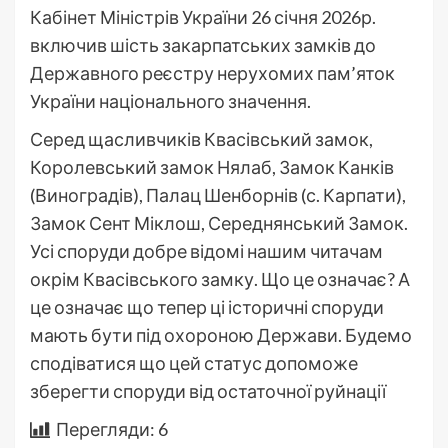
Кабінет Міністрів України 26 січня 2026р.
включив шість закарпатських замків до
Державного реєстру нерухомих пам’яток
України національного значення.
Серед щасливчиків Квасівський замок,
Королевський замок Нялаб, Замок Канків
(Виноградів), Палац Шенборнів (с. Карпати),
Замок Сент Міклош, Середнянський Замок.
Усі споруди добре відомі нашим читачам
окрім Квасівського замку. Що це означає? А
це означає що тепер ці історичні споруди
мають бути під охороною Держави. Будемо
сподіватися що цей статус допоможе
зберегти споруди від остаточної руйнації
Перегляди:
6