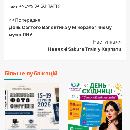
Tags:
#NEWS ЗАКАРПАТТЯ
Post
<<Попередня
День Святого Валентина у Мінералогічному
Navigation
музеї ЛНУ
Наступна>>
На весні Sakura Train у Карпати
Більше публікацій