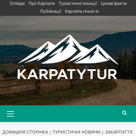
Skip
Огляди
Про Карпати
Туристичні локації
Цікаві факти
to
Публікації
Карпати check-in
content
Primary
Menu
ДОМАШНЯ СТОРІНКА
ТУРИСТИЧНІ НОВИНИ
ЗАКАРПАТТЯ