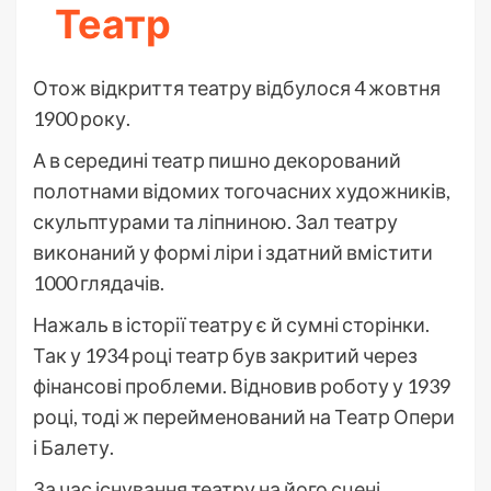
Театр
Отож відкриття театру відбулося 4 жовтня
1900 року.
А в середині театр пишно декорований
полотнами відомих тогочасних художників,
скульптурами та ліпниною. Зал театру
виконаний у формі ліри і здатний вмістити
1000 глядачів.
Нажаль в історії театру є й сумні сторінки.
Так у 1934 році театр був закритий через
фінансові проблеми. Відновив роботу у 1939
році, тоді ж перейменований на Театр Опери
і Балету.
За час існування театру на його сцені