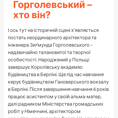
Горголевський –
хто він?
І ось тут на історичній сцені з’являється
постать неординарного архітектора та
інженера Зиґмунда Горголевського –
надзвичайно талановитої та творчої
особистості. Народжений у Польщі
завершує Королівську академію
будівництва в Берліні. Ще під час навчання
керує будівництвом Гановерського вокзалу
в Берліні. Після завершення навчання 6 років
працює асистентом у своїй альма-матер,
далі радником Міністерства громадських
робіт у Німеччині, архітектором