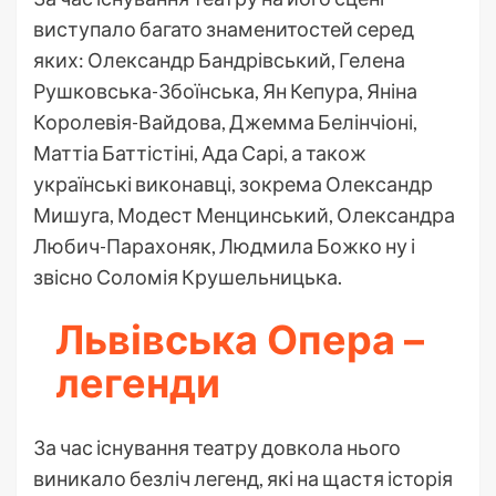
виступало багато знаменитостей серед
яких: Олександр Бандрівський, Гелена
Рушковська-Збоїнська, Ян Кепура, Яніна
Королевія-Вайдова, Джемма Белінчіоні,
Маттіа Баттістіні, Ада Сарі, а також
українські виконавці, зокрема Олександр
Мишуга, Модест Менцинський, Олександра
Любич-Парахоняк, Людмила Божко ну і
звісно Соломія Крушельницька.
Львівська Опера –
легенди
За час існування театру довкола нього
виникало безліч легенд, які на щастя історія