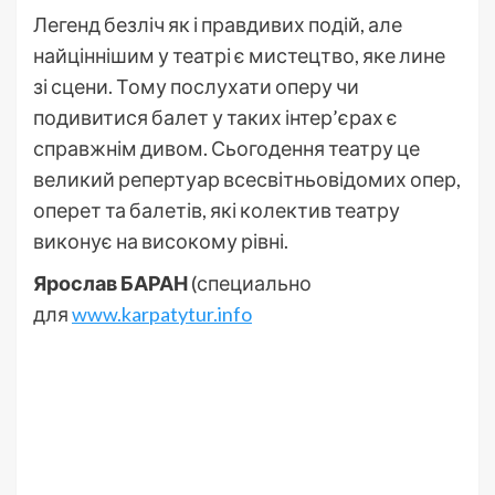
Легенд безліч як і правдивих подій, але
найціннішим у театрі є мистецтво, яке лине
зі сцени. Тому послухати оперу чи
подивитися балет у таких інтер’єрах є
справжнім дивом. Сьогодення театру це
великий репертуар всесвітньовідомих опер,
оперет та балетів, які колектив театру
виконує на високому рівні.
Ярослав БАРАН
(специально
для
www.karpatytur.info