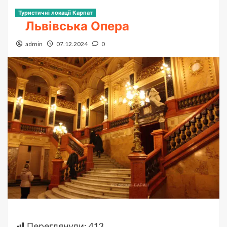
Туристичні локації Карпат
Львівська Опера
admin
07.12.2024
0
Переглянули:
413