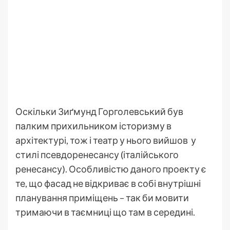
Оскільки Зиґмунд Горголевський був
палким прихильником історизму в
архітектурі, тож і театр у нього вийшов у
стилі псевдоренесансу (італійського
ренесансу). Особливістю даного проекту є
те, що фасад не відкриває в собі внутрішні
планування приміщень – так би мовити
тримаючи в таємниці що там в середині.