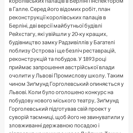
королівських палаців в Берліні і інспектором
в Галле. Серед його відомих робіт, план
реконструкції королівських палаців в
Берліні, дві версії майбутньої будівлі
Рейхстагу, які увійшли у 20-ку кращих,
будівництво замку Радзивіллів у Багателі
поблизу Острова і ще безліч реставрацій,
реконструкцій та побудов. У 1893 році
приймає запрошення австрійської влади
очолити у Львові Промислову школу. Таким
чином Зиґмунд Горголевський опиняється у
Львові. Коли було оголошено конкурс на
побудову нового міського театру, Зиґмунд
Горголевський підготував свій проект у
суворій таємниці, щоб його не звинуватили у
зловживанні державною посадою і