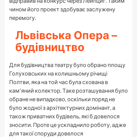
відправив на конкурс через Лейпциг. Таким
чином його проект здобуває заслужену
перемогу.
Львівська Опера –
будівництво
Для будівництва театру було обрано площу
Голуховських на колишньому річищі
Полтви, яка на той час була схована в
кам’яний колектор. Таке розташування було
обране не випадково, оскільки поряд не
було жодної з архітектурних домінант, а
також приватних будівель, які б довелося
зносити. Проте це ускладнило роботу, адже
для такої споруди довелося