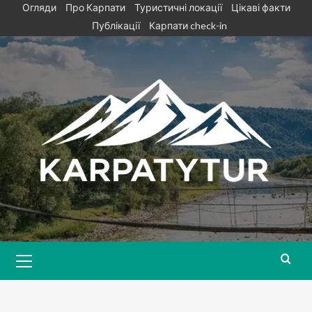
Skip
Огляди
Про Карпати
Туристичні локації
Цікаві факти
to
Публікації
Карпати check-in
content
Primary
Menu