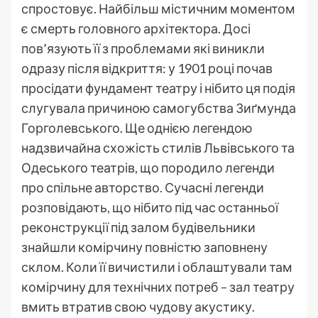
спростовує. Найбільш містичним моментом
є смерть головного архітектора. Досі
пов’язують її з проблемами які виникли
одразу після відкриття: у 1901 році почав
просідати фундамент театру і нібито ця подія
слугувала причиною самогубства Зиґмунда
Горголевського. Ще однією легендою
надзвичайна схожість стилів Львівського та
Одеського театрів, що породило легенди
про спільне авторство. Сучасні легенди
розповідають, що нібито під час останньої
реконструкції під залом будівельники
знайшли комірчину повністю заповнену
склом. Коли її вичистили і облаштували там
комірчину для технічних потреб – зал театру
вмить втратив свою чудову акустику.