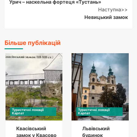
Урич – наскельна фортеця «Тустань»
Navigation
Наступна>>
Невицький замок
Більше публікацій
Туристичні локації
Туристичні локації
Карпат
Карпат
Квасівський
Львівський
замок у Квасово
будинок