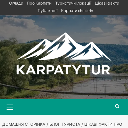
Skip
Огляди
Про Карпати
Туристичні локації
Цікаві факти
to
Публікації
Карпати check-in
content
Primary
Menu
ДОМАШНЯ СТОРІНКА
БЛОГ ТУРИСТА
ЦІКАВІ ФАКТИ ПРО