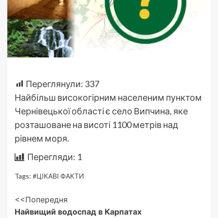
Переглянули:
337
Найбільш високогірним населеним пунктом
Чернівецької області є село Випчина, яке
розташоване на висоті 1100 метрів над
рівнем моря.
Перегляди:
1
Tags:
#ЦІКАВІ ФАКТИ
Post
<<Попередня
Найвищий водоспад в Карпатах
Navigation