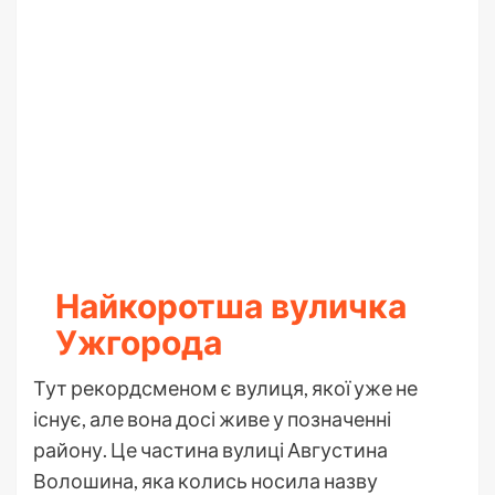
Найкоротша вуличка
Ужгорода
Тут рекордсменом є вулиця, якої уже не
існує, але вона досі живе у позначенні
району. Це частина вулиці Августина
Волошина, яка колись носила назву