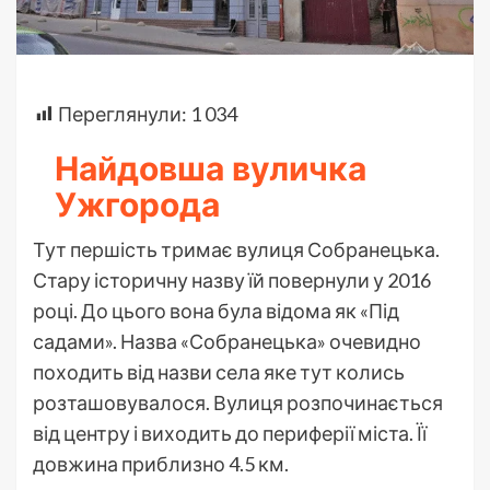
Переглянули:
1 034
Найдовша вуличка
Ужгорода
Тут першість тримає вулиця Собранецька.
Стару історичну назву їй повернули у 2016
році. До цього вона була відома як «Під
садами». Назва «Собранецька» очевидно
походить від назви села яке тут колись
розташовувалося. Вулиця розпочинається
від центру і виходить до периферії міста. Її
довжина приблизно 4.5 км.