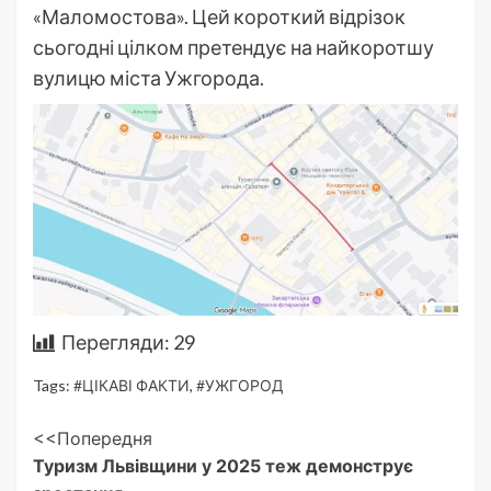
«Маломостова». Цей короткий відрізок
сьогодні цілком претендує на найкоротшу
вулицю міста Ужгорода.
Перегляди:
29
Tags:
#ЦІКАВІ ФАКТИ
,
#УЖГОРОД
Post
<<Попередня
Туризм Львівщини у 2025 теж демонструє
Navigation