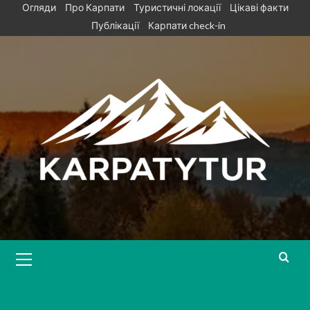
Skip
Огляди
Про Карпати
Туристичні локації
Цікаві факти
to
Публікації
Карпати check-in
content
Primary
Menu