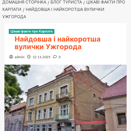
ДОМАШНЯ СТОРІНКА
БЛОГ ТУРИСТА
ЦІКАВІ ФАКТИ ПРО
КАРПАТИ
НАЙДОВША І НАЙКОРОТША ВУЛИЧКИ
УЖГОРОДА
Цікаві факти про Карпати
Найдовша і найкоротша
вулички Ужгорода
admin
12.11.2025
0