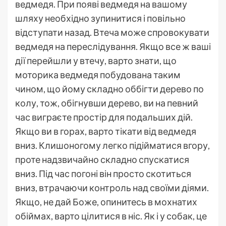
ведмедя. При появі ведмедя на вашому
шляху необхідно зупинитися і повільно
відступати назад. Втеча може спровокувати
ведмедя на переслідування. Якщо все ж ваші
дії перейшли у втечу, варто знати, що
моторика ведмедя побудована таким
чином, що йому складно оббігти дерево по
колу, тож, обігнувши дерево, ви на певний
час виграєте простір для подальших дій.
Якщо ви в горах, варто тікати від ведмедя
вниз. Клишоногому легко підійматися вгору,
проте надзвичайно складно спускатися
вниз. Під час погоні він просто скотиться
вниз, втрачаючи контроль над своїми діями.
Якщо, не дай Боже, опинитесь в мохнатих
обіймах, варто цілитися в ніс. Як і у собак, це