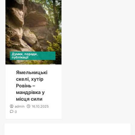
Думки, поради,
публікації
Ямельницькі
скелі, хутір
Ровінь –
мандрівка у
місця сили
admin
16.10.2025
0