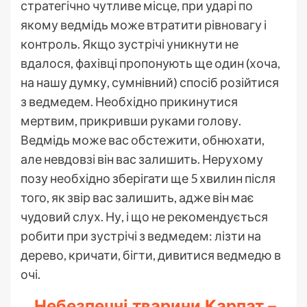
стратегічно чутливе місце, при ударі по
якому ведмідь може втратити рівновагу і
контроль. Якщо зустрічі уникнути не
вдалося, фахівці пропонують ще один (хоча,
на нашу думку, сумнівний) спосіб розійтися
з ведмедем. Необхідно прикинутися
мертвим, прикривши руками голову.
Ведмідь може вас обстежити, обнюхати,
але невдовзі він вас залишить. Нерухому
позу необхідно зберігати ще 5 хвилин після
того, як звір вас залишить, адже він має
чудовий слух. Ну, і що не рекомендується
робити при зустрічі з ведмедем: лізти на
дерево, кричати, бігти, дивитися ведмедю в
очі.
Небезпечні тварини Карпат –