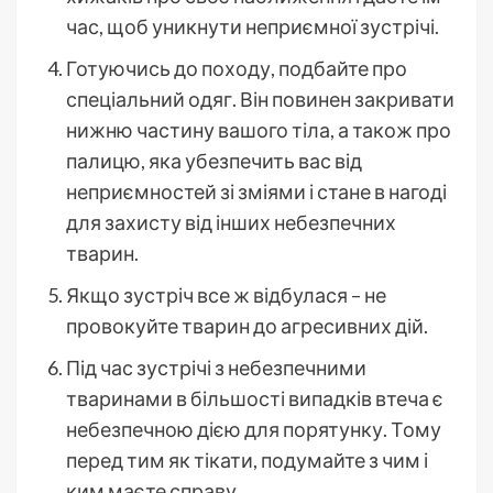
час, щоб уникнути неприємної зустрічі.
Готуючись до походу, подбайте про
спеціальний одяг. Він повинен закривати
нижню частину вашого тіла, а також про
палицю, яка убезпечить вас від
неприємностей зі зміями і стане в нагоді
для захисту від інших небезпечних
тварин.
Якщо зустріч все ж відбулася – не
провокуйте тварин до агресивних дій.
Під час зустрічі з небезпечними
тваринами в більшості випадків втеча є
небезпечною дією для порятунку. Тому
перед тим як тікати, подумайте з чим і
ким маєте справу.