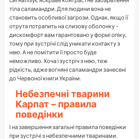
тіла саламандри. Для людини вона не
становить особливої загрози. Однак, якщо її
отрута потрапить на слизову оболонку –
дискомфорт вам гарантовано у формі опіку,
тому при зустрічі слід уникати контакту з
нею. А не помітити її просто буде
неможливо. Хоча і зустріч з нею, теж
рідкість, адже вогняні саламандри занесені
до Червоної книги України.
Небезпечні тварини
Карпат – правила
поведінки
І на завершення загальні правила поведінки
при зустрічі з небезпечними тваринами.