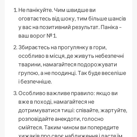
Не панікуйте. Чим швидше ви
оговтаєтесь від шоку, тим більше шансів
у вас на позитивний результат. Паніка –
ваш ворог №1.
Збираєтесь на прогулянку в гори,
особливо в місця, де живуть небезпечні
тварини, намагайтеся подорожувати
групою, а не поодинці. Так буде веселіше
і безпечніше.
Особливо важливе правило: якщо ви
вже в поході, намагайтеся не
дотримуватися тиші: співайте, жартуйте,
розповідайте анекдоти, голосно
смійтеся. Таким чином ви попередите
хижаків про своє наближення і дасте їм