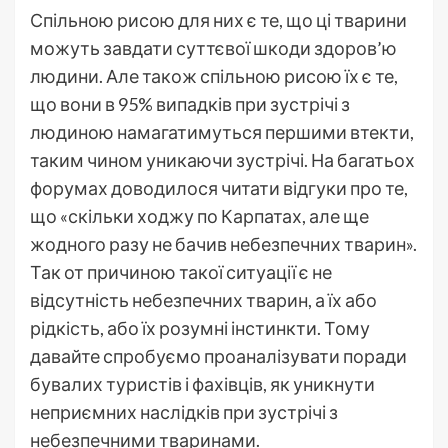
Спільною рисою для них є те, що ці тварини
можуть завдати суттєвої шкоди здоров’ю
людини. Але також спільною рисою їх є те,
що вони в 95% випадків при зустрічі з
людиною намагатимуться першими втекти,
таким чином уникаючи зустрічі. На багатьох
форумах доводилося читати відгуки про те,
що «скільки ходжу по Карпатах, але ще
жодного разу не бачив небезпечних тварин».
Так от причиною такої ситуації є не
відсутність небезпечних тварин, а їх або
рідкість, або їх розумні інстинкти. Тому
давайте спробуємо проаналізувати поради
бувалих туристів і фахівців, як уникнути
неприємних наслідків при зустрічі з
небезпечними тваринами.