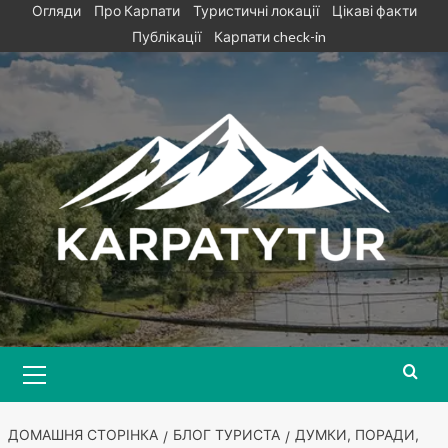
Skip
Огляди
Про Карпати
Туристичні локації
Цікаві факти
to
Публікації
Карпати check-in
content
Primary
Menu
ДОМАШНЯ СТОРІНКА
БЛОГ ТУРИСТА
ДУМКИ, ПОРАДИ,