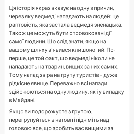
Ця історія якраз вказує на одну з причин,
через яку ведмеді нападають на людей: це
раптовість, яка застала ведмедя зненацька.
Також це можуть бути спровоковані дії
самої людини. Що слід знати, якщо на
вашому шляху з’явився клишоногий. По-
перше, це той факт, що ведмеді ніколи не
нападають на тварин, вищих за них самих.
Тому напад звіра на групу туристів – дуже
рідкісне явище. Переважно всі напади
здійснюються на одну людину, як і у випадку
в Майдані.
Якщо ви подорожуєте з групою,
перегрупуйтеся в натовп і підніміть над
головою все, що зробить вас вищими за