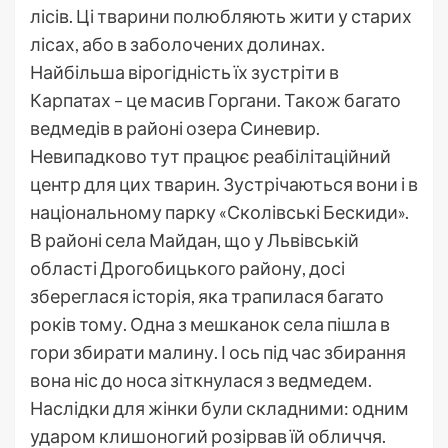
лісів. Ці тварини полюбляють жити у старих
лісах, або в заболочених долинах.
Найбільша вірогідність їх зустріти в
Карпатах – це масив Горгани. Також багато
ведмедів в районі озера Синевир.
Невипадково тут працює реабілітаційний
центр для цих тварин. Зустрічаються вони і в
національному парку «Сколівські Бескиди».
В районі села Майдан, що у Львівській
області Дрогобицького району, досі
збереглася історія, яка трапилася багато
років тому. Одна з мешканок села пішла в
гори збирати малину. І ось під час збирання
вона ніс до носа зіткнулася з ведмедем.
Наслідки для жінки були складними: одним
ударом клишоногий розірвав їй обличчя.