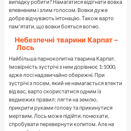
випадку робити? Намагатися відігнати вовка
впевненим і злим голосом. Вовки дуже
добре відчувають інтонацію. Також варто
пам’ятати, що вовки бояться вогню.
Небезпечні тварини Карпат –
Лось
Найбільша парнокопитна тварина Карпат.
Імовірність зустрічі з ним дорівнює 1:1000,
адже лосі надзвичайно обережні. При
зустрічі з лосем, який не намагається втекти
від вас, варто скористатися одним із
ведмежих правил: лягти на землю,
прикрити руками голову та прикинутися
мертвим. Лось може підійти, понюхати,
спробувати перевернути копитом. Але на