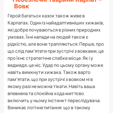
Вовк
Герой багатьох казок також живе в
Карпатах. Один із найадаптивніших хижаків,
які добре почуваються в різних природних
умовах. Їхні напади на людей також є
рідкістю, але вони трапляються. Перше, про
що слід пам’ятати при зустрічі з вовками, це
про їхнє стратегічне слабке місце. Як і у
ведмедя, це ніс. Удар по цьому органу може
навіть вимкнути хижака. Також варто
пам’ятати, що при зустрічі з вовком ні в
якому разі не можна тікати. Навіть ваша
впевнена та спокійна хода миттєво
включить у ньому інстинкт переслідувача.
Виникає логічне питання: що в такому