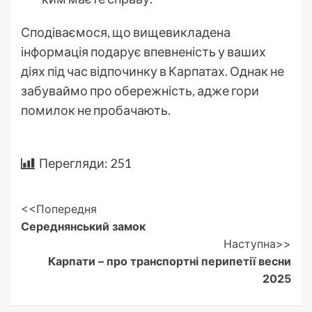
Сподіваємося, що вищевикладена
інформація подарує впевненість у ваших
діях під час відпочинку в Карпатах. Однак не
забуваймо про обережність, адже гори
помилок не пробачають.
Перегляди:
251
Post
<<Попередня
Середнянський замок
Navigation
Наступна>>
Карпати – про транспортні перипетії весни
2025