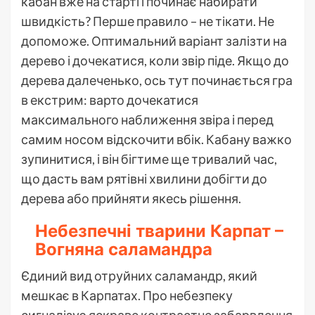
кабан вже на старті і починає набирати
швидкість? Перше правило – не тікати. Не
допоможе. Оптимальний варіант залізти на
дерево і дочекатися, коли звір піде. Якщо до
дерева далеченько, ось тут починається гра
в екстрим: варто дочекатися
максимального наближення звіра і перед
самим носом відскочити вбік. Кабану важко
зупинитися, і він бігтиме ще тривалий час,
що дасть вам рятівні хвилини добігти до
дерева або прийняти якесь рішення.
Небезпечні тварини Карпат –
Вогняна саламандра
Єдиний вид отруйних саламандр, який
мешкає в Карпатах. Про небезпеку
сигналізує яскраве контрастне забарвлення