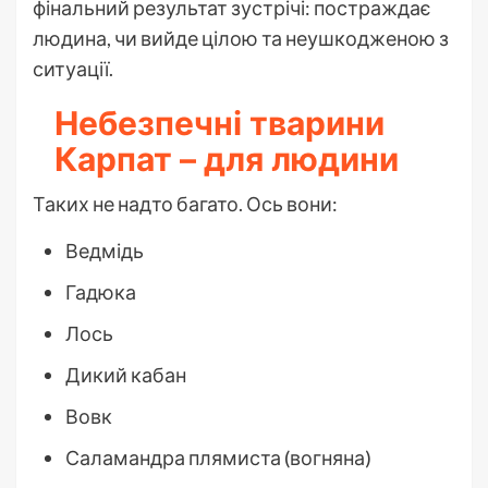
фінальний результат зустрічі: постраждає
людина, чи вийде цілою та неушкодженою з
ситуації.
Небезпечні тварини
Карпат – для людини
Таких не надто багато. Ось вони:
Ведмідь
Гадюка
Лось
Дикий кабан
Вовк
Саламандра плямиста (вогняна)