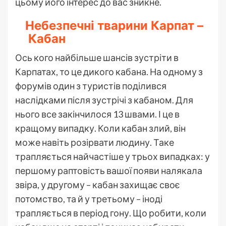
цьому його інтерес до вас зникне.
Небезпечні тварини Карпат –
Кабан
Ось кого найбільше шансів зустріти в
Карпатах, то це дикого кабана. На одному з
форумів один з туристів поділився
наслідками після зустрічі з кабаном. Для
нього все закінчилося 13 швами. І це в
кращому випадку. Коли кабан злий, він
може навіть розірвати людину. Таке
трапляється найчастіше у трьох випадках: у
першому раптовість вашої появи налякала
звіра, у другому – кабан захищає своє
потомство, та й у третьому – іноді
трапляється в період гону. Що робити, коли