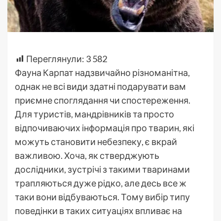
Переглянули:
3 582
Фауна Карпат надзвичайно різноманітна,
однак не всі види здатні подарувати вам
приємне споглядання чи спостереження.
Для туристів, мандрівників та просто
відпочиваючих інформація про тварин, які
можуть становити небезпеку, є вкрай
важливою. Хоча, як стверджують
дослідники, зустрічі з такими тваринами
трапляються дуже рідко, але десь все ж
таки вони відбуваються. Тому вибір типу
поведінки в таких ситуаціях впливає на