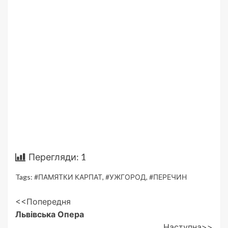
Перегляди:
1
Tags:
#ПАМЯТКИ КАРПАТ
,
#УЖГОРОД
,
#ПЕРЕЧИН
Post
<<Попередня
Львівська Опера
Navigation
Наступна>>