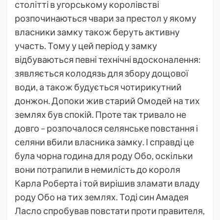
столітті в угорському королівстві
розпочинаються чвари за престол у якому
власники замку також беруть активну
участь. Тому у цей період у замку
відбуваються певні технічні вдосконалення:
зявляється колодязь для збору дощової
води, а також будується чотирикутний
донжон. Допоки жив старий Омодей на тих
землях був спокій. Проте так тривало не
довго – розпочалося селянське повстання і
селяни вбили власника замку. І справді це
була чорна година для роду Обо, оскільки
вони потрапили в немилість до короля
Карла Роберта і той вирішив зламати владу
роду Обо на тих землях. Тоді син Амадея
Ласло спробував повстати проти правителя,