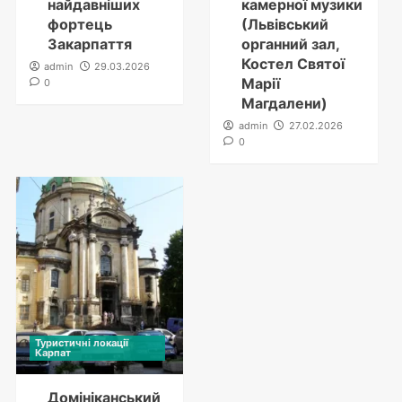
найдавніших
камерної музики
фортець
(Львівський
Закарпаття
органний зал,
Костел Святої
admin
29.03.2026
Марії
0
Магдалени)
admin
27.02.2026
0
Туристичні локації
Карпат
Домініканський