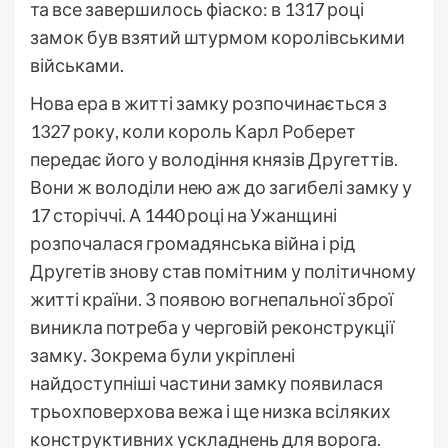
та все завершилось фіаско: в 1317 році
замок був взятий штурмом королівськими
військами.
Нова ера в житті замку розпочинається з
1327 року, коли король Карл Роберет
передає його у володіння князів Другеттів.
Вони ж володіли нею аж до загибелі замку у
17 сторіччі. А 1440 році на Ужанщині
розпочалася громадянська війна і рід
Другетів знову став помітним у політичному
житті країни. З появою вогнепальної зброї
виникла потреба у черговій реконструкції
замку. Зокрема були укріплені
найдоступніші частини замку появилася
трьохповерхова вежа і ще низка всіляких
конструктивних ускладнень для ворога.