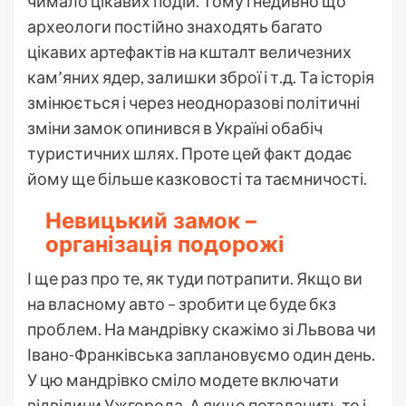
чимало цікавих подій. Тому і недивно що
археологи постійно знаходять багато
цікавих артефактів на кшталт величезних
кам’яних ядер, залишки зброї і т.д. Та історія
змінюється і через неодноразові політичні
зміни замок опинився в Україні обабіч
туристичних шлях. Проте цей факт додає
йому ще більше казковості та таємничості.
Невицький замок –
організація подорожі
І ще раз про те, як туди потрапити. Якщо ви
на власному авто – зробити це буде бкз
проблем. На мандрівку скажімо зі Львова чи
Івано-Франківська заплановуємо один день.
У цю мандрівко сміло модете включати
відвідини Ужгорода. А якщо поталанить то і