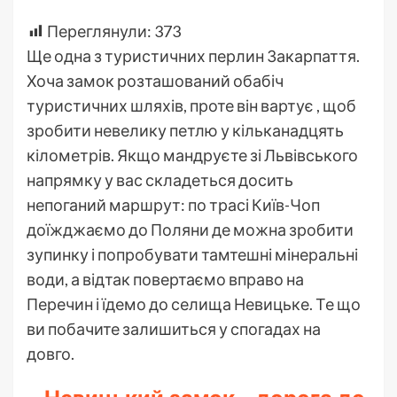
Переглянули:
373
Ще одна з туристичних перлин Закарпаття.
Хоча замок розташований обабіч
туристичних шляхів, проте він вартує , щоб
зробити невелику петлю у кільканадцять
кілометрів. Якщо мандруєте зі Львівського
напрямку у вас складеться досить
непоганий маршрут: по трасі Київ-Чоп
доїжджаємо до Поляни де можна зробити
зупинку і попробувати тамтешні мінеральні
води, а відтак повертаємо вправо на
Перечин і їдемо до селища Невицьке. Те що
ви побачите залишиться у спогадах на
довго.