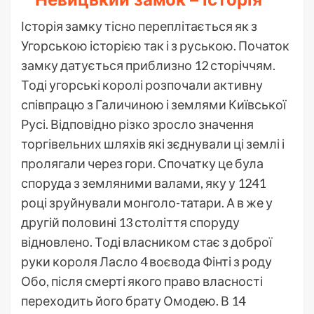
Історія замку тісно переплітається як з
Угорською історією так і з руською. Початок
замку датується приблизно 12 сторіччям.
Тоді угорські королі розпочали активну
співпрацю з Галичиною і землями Київської
Русі. Відповідно різко зросло значення
торгівельних шляхів які зєднували ці землі і
пролягали через гори. Спочатку це була
споруда з земляними валами, яку у 1241
році зруйнували монголо-татари. А в же у
другій половині 13 століття споруду
відновлено. Тоді власником стає з доброї
руки короля Ласло 4 воєвода Фінті з роду
Обо, після смерті якого право власності
переходить його брату Омодею. В 14