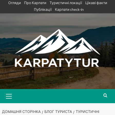
Skip
Огляди
Про Карпати
Туристичні локації
Цікаві факти
to
Публікації
Карпати check-in
content
Primary
Menu
ДОМАШНЯ СТОРІНКА
БЛОГ ТУРИСТА
ТУРИСТИЧНІ