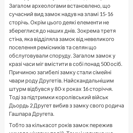
Загалом археологами встановлено, що
сучасний вид замок надув на зламі 15-16
сторічь. Окрім цього деякі елементи не
збереглися до наших днів. Зокрема третя
стіна, яка відділяла замок від невеликого
поселення ремісників та селян що
обслуговували споруду. Загалом замок у
кразі часи міг вмістити в собі понад 500 осіб.
Причиною загибелі замку стали сімейні
чвари роду Другетів. Найскандальнішим
штурм відбувся у 80-х роках 16 сторіччя.
Тоді за підтримки королівський військ
Дьордь 2 Другет вибив з замку свого родича
Гашпара Другета.
Тобто за кількасот років замок пережив