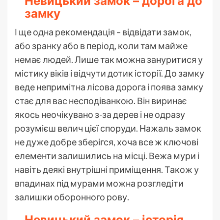
Невицький замок – дорога до
замку
І ще одна рекомендація – відвідати замок,
або зранку або в період, коли там майже
немає людей. Лише так можна зануритися у
містику віків і відчути дотик історії. До замку
веде непримітна лісова дорога і поява замку
стає для вас несподіванкою. Він виринає
якось неочікувано з-за дерев і не одразу
розумієш велич цієї споруди. Нажаль замок
не дуже добре зберігся, хоча все ж ключові
елементи залишились на місці. Вежа мури і
навіть деякі внутрішні приміщення. Також у
впадинах під мурами можна розгледіти
залишки оборонного рову.
Невицький замок – історія