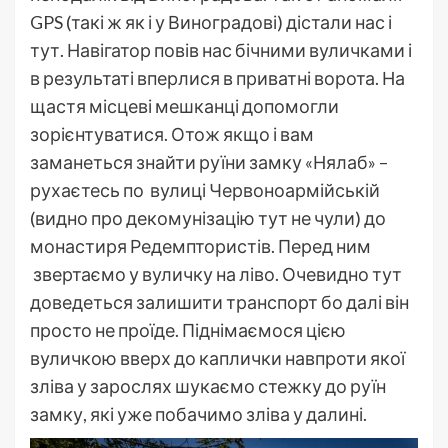
GPS (такі ж як і у Виноградові) дістали нас і
тут. Навігатор повів нас бічними вуличками і
в результаті вперлися в приватні ворота. На
щастя місцеві мешканці допомогли
зорієнтуватися. Отож якщо і вам
заманеться знайти руїни замку «Нялаб» –
рухаєтесь по вулиці Червоноармійській
(видно про декомунізацію тут не чули) до
монастиря Редемптористів. Перед ним
звертаємо у вуличку на ліво. Очевидно тут
доведеться залишити транспорт бо далі він
просто не проїде. Піднімаємося цією
вуличкою вверх до каплички навпроти якої
зліва у зарослях шукаємо стежку до руїн
замку, які уже побачимо зліва у далині.