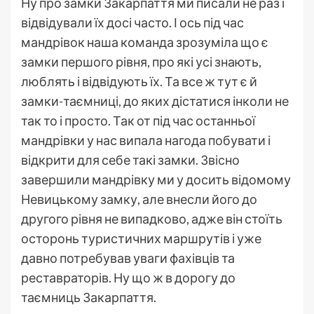
Ну про замки Закарпаття ми писали не раз і
відвідували їх досі часто. І ось під час
мандрівок наша команда зрозуміла що є
замки першого рівня, про які усі знають,
люблять і відвідують їх. Та все ж тут є й
замки-таємниці, до яких дістатися інколи не
так то і просто. Так от під час останньої
мандрівки у нас випала нагода побувати і
відкрити для себе такі замки. Звісно
завершили мандрівку ми у досить відомому
Невицькому замку, але внесли його до
другого рівня не випадково, адже він стоїть
осторонь туристичних маршрутів і уже
давно потребував уваги фахівців та
реставраторів. Ну що ж в дорогу до
таємниць Закарпаття.