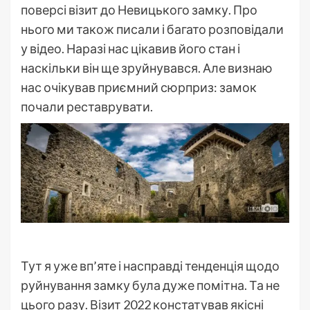
поверсі візит до Невицького замку. Про
нього ми також писали і багато розповідали
у відео. Наразі нас цікавив його стан і
наскільки він ще зруйнувався. Але визнаю
нас очікував приємний сюрприз: замок
почали реставрувати.
Тут я уже вп’яте і насправді тенденція щодо
руйнування замку була дуже помітна. Та не
цього разу. Візит 2022 констатував якісні