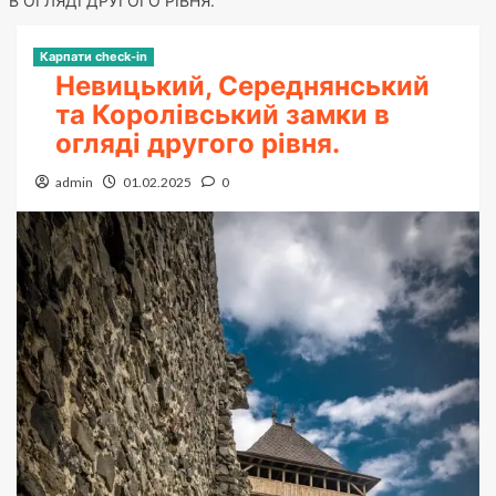
В ОГЛЯДІ ДРУГОГО РІВНЯ.
Карпати check-in
Невицький, Середнянський
та Королівський замки в
огляді другого рівня.
admin
01.02.2025
0