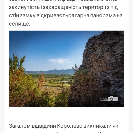
закинутість і захаращеність території з під
стін замку відкривається гарна панорама на
селище.
Загалом відвідини Королево викликали як