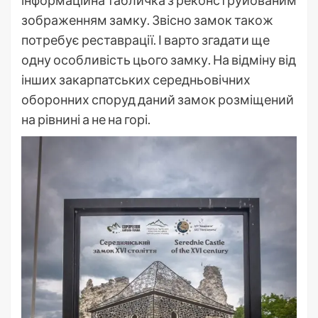
зображенням замку. Звісно замок також
потребує реставрації. І варто згадати ще
одну особливість цього замку. На відміну від
інших закарпатських середньовічних
оборонних споруд даний замок розміщений
на рівнині а не на горі.