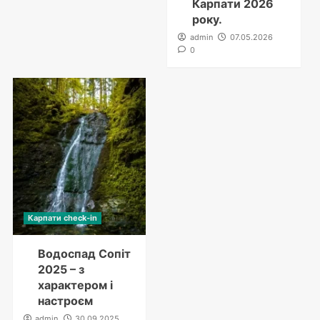
Карпати 2026
року.
admin
07.05.2026
0
Карпати check-in
Водоспад Сопіт
2025 – з
характером і
настроєм
admin
30.09.2025