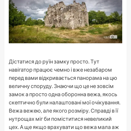
Дістатися до руїн замку просто. Тут
навігатор працює чемно і вже незабаром
перед вами відкривається панорама на цю
величну споруду. Знаючи що це не зовсім
замок а просто одна оборонна вежа, якось
скептично були налаштовані мої очікування.
Вежа вежею, але якого розміру. Справді в її
нутрощах міг би поміститися невеликий
цех. А ще якщо врахувати що вежа мала аж