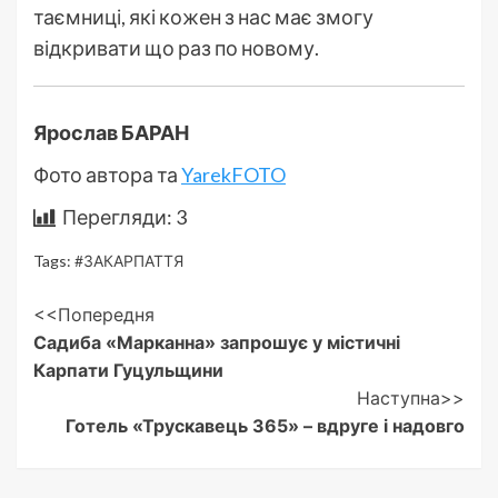
таємниці, які кожен з нас має змогу
відкривати що раз по новому.
Ярослав БАРАН
Фото автора та
YarekFOTO
Перегляди:
3
Tags:
#ЗАКАРПАТТЯ
Post
<<Попередня
Садиба «Марканна» запрошує у містичні
Navigation
Карпати Гуцульщини
Наступна>>
Готель «Трускавець 365» – вдруге і надовго