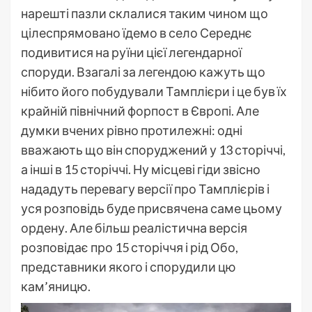
нарешті пазли склалися таким чином що
цілеспрямовано їдемо в село Середнє
подивитися на руїни цієї легендарної
споруди. Взагалі за легендою кажуть що
нібито його побудували Тамплієри і це був їх
крайній північний форпост в Європі. Але
думки вчених рівно протилежні: одні
вважають що він споруджений у 13 сторіччі,
а інші в 15 сторіччі. Ну місцеві гіди звісно
нададуть перевагу версії про Тамплієрів і
уся розповідь буде присвячена саме цьому
ордену. Але більш реалістична версія
розповідає про 15 сторіччя і рід Обо,
представники якого і спорудили цю
кам’яницю.