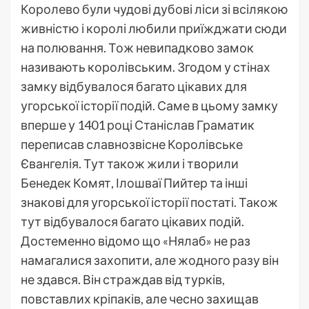
Королево були чудові дубові ліси зі всілякою
живністю і королі любили приїжджати сюди
на полювання. Тож невипадково замок
називають королівським. Згодом у стінах
замку відбувалося багато цікавих для
угорської історії подій. Саме в цьому замку
вперше у 1401 році Станіслав Граматик
переписав славнозвісне Королівське
Євангелія. Тут також жили і творили
Бенедек Комят, Ілошваї Пийтер та інші
знакові для угорської історії постаті. Також
тут відбувалося багато цікавих подій.
Достеменно відомо що «Нялаб» не раз
намагалися захопити, але жодного разу він
не здався. Він страждав від турків,
повставлих кріпаків, але чесно захищав