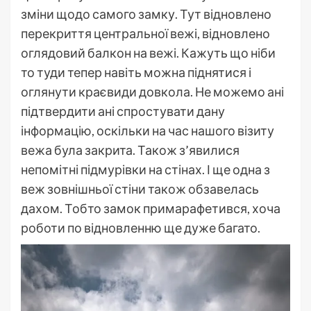
зміни щодо самого замку. Тут відновлено
перекриття центральної вежі, відновлено
оглядовий балкон на вежі. Кажуть що ніби
то туди тепер навіть можна піднятися і
оглянути краєвиди довкола. Не можемо ані
підтвердити ані спростувати дану
інформацію, оскільки на час нашого візиту
вежа була закрита. Також з’явилися
непомітні підмурівки на стінах. І ще одна з
веж зовнішньої стіни також обзавелась
дахом. Тобто замок примарафетився, хоча
роботи по відновленню ще дуже багато.