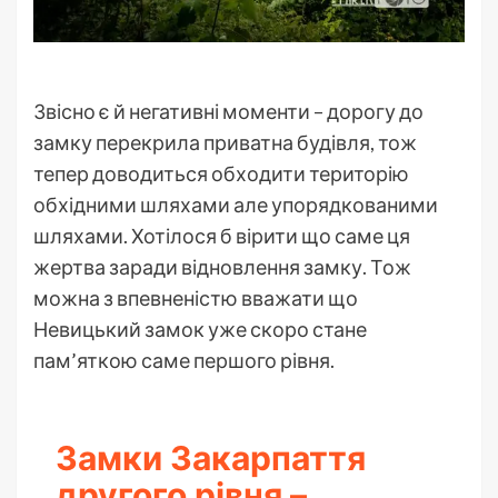
Звісно є й негативні моменти – дорогу до
замку перекрила приватна будівля, тож
тепер доводиться обходити територію
обхідними шляхами але упорядкованими
шляхами. Хотілося б вірити що саме ця
жертва заради відновлення замку. Тож
можна з впевненістю вважати що
Невицький замок уже скоро стане
пам’яткою саме першого рівня.
Замки Закарпаття
другого рівня –