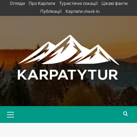
Skip
Огляди
Про Карпати
Туристичні локації
Цікаві факти
to
Публікації
Карпати check-in
content
Primary
Menu