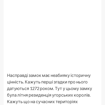
Насправді замок має неабияку історичну
цінність. Кажуть перші згадки про нього
датуються 1272 роком. Тут у цьому замку
була літня резиденція угорських королів.
Кажуть що на сучасних територіях