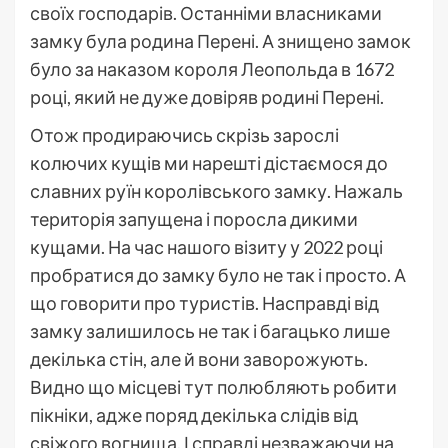
своїх господарів. Останніми власниками
замку була родина Перені. А знищено замок
було за наказом короля Леопольда в 1672
році, який не дуже довіряв родині Перені.
Отож продираючись скрізь зарослі
колючих кущів ми нарешті дістаємося до
славних руїн королівського замку. Нажаль
територія запущена і поросла дикими
кущами. На час нашого візиту у 2022 році
пробратися до замку було не так і просто. А
що говорити про туристів. Насправді від
замку залишилось не так і багацько лише
декілька стін, але й вони заворожують.
Видно що місцеві тут полюбляють робити
пікніки, адже поряд декілька слідів від
свіжого вогнища. І справді незважаючи на