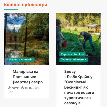
Більше публікацій
Карпати check-in
Карпати check-in
Туристичні новини
Мандрівка на
Знову
Поляницьке
«ЛюбоКрай» у
(мертве) озеро
“Сколівські
Бескиди” як
admin
06.07.2026
початок нового
0
туристичного
сезону в