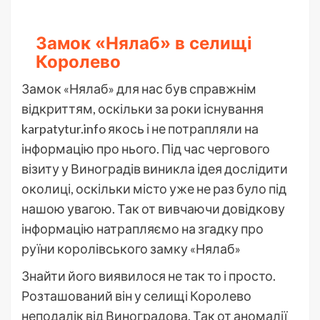
Замок «Нялаб» в селищі
Королево
Замок «Нялаб» для нас був справжнім
відкриттям, оскільки за роки існування
karpatytur.info якось і не потрапляли на
інформацію про нього. Під час чергового
візиту у Виноградів виникла ідея дослідити
околиці, оскільки місто уже не раз було під
нашою увагою. Так от вивчаючи довідкову
інформацію натрапляємо на згадку про
руїни королівського замку «Нялаб»
Знайти його виявилося не так то і просто.
Розташований він у селищі Королево
неподалік від Виноградова. Так от аномалії