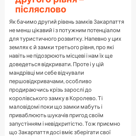
післяслово
Як бачимо другий рівень замків Закарпаття
не менш цікавий і з потужним потенціалом
для туристичного розвитку. Напевно у цих
землях є й замки третього рівня, про які
навіть не підозрюють місцеві і нам їх ще
доведеться відкривати. Проте і у цій
мандрівці ми себе відчували
першовідкривачами, особливо
продираючись крізь зарослі до
королівського замку в Королево. Ті
маловідомі поки що замки мабуть і
приваблюють шукачів пригод своїм
запустінням і невідкритістю. Тож приємно
що Закарпаття досі вміє зберігати свої