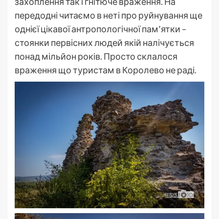
захоплення так і гнітюче враження. На
передодні читаємо в неті про руйнування ще
однієї цікавої антропологічної пам’ятки –
стоянки первісних людей якій налічується
понад мільйон років. Просто склалося
враження що туристам в Королево не раді.