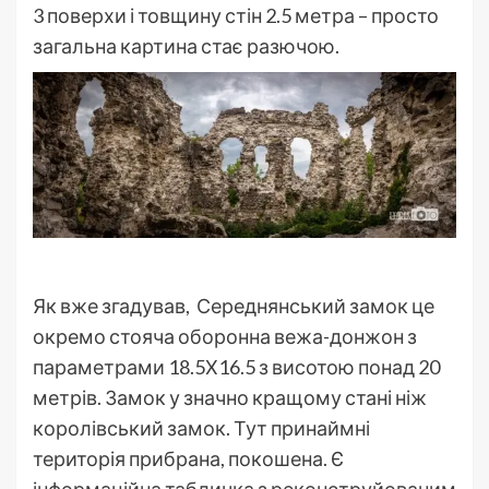
3 поверхи і товщину стін 2.5 метра – просто
загальна картина стає разючою.
Як вже згадував, Середнянський замок це
окремо стояча оборонна вежа-донжон з
параметрами 18.5Х16.5 з висотою понад 20
метрів. Замок у значно кращому стані ніж
королівський замок. Тут принаймні
територія прибрана, покошена. Є
інформаційна табличка з реконструйованим