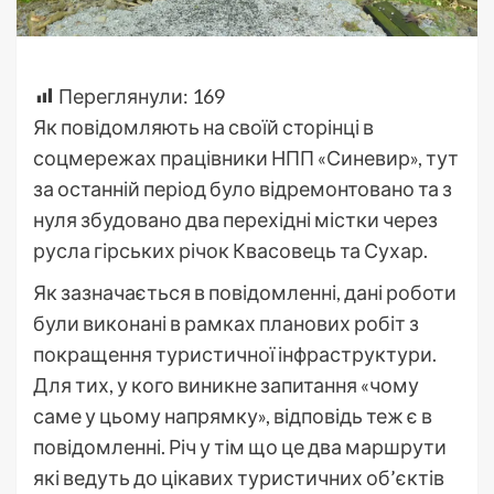
Переглянули:
169
Як повідомляють на своїй сторінці в
соцмережах працівники НПП «Синевир», тут
за останній період було відремонтовано та з
нуля збудовано два перехідні містки через
русла гірських річок Квасовець та Сухар.
Як зазначається в повідомленні, дані роботи
були виконані в рамках планових робіт з
покращення туристичної інфраструктури.
Для тих, у кого виникне запитання «чому
саме у цьому напрямку», відповідь теж є в
повідомленні. Річ у тім що це два маршрути
які ведуть до цікавих туристичних об’єктів