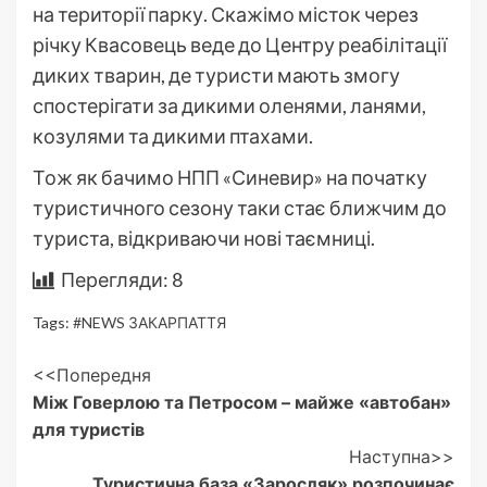
на території парку. Скажімо місток через
річку Квасовець веде до Центру реабілітації
диких тварин, де туристи мають змогу
спостерігати за дикими оленями, ланями,
козулями та дикими птахами.
Тож як бачимо НПП «Синевир» на початку
туристичного сезону таки стає ближчим до
туриста, відкриваючи нові таємниці.
Перегляди:
8
Tags:
#NEWS ЗАКАРПАТТЯ
Post
<<Попередня
Між Говерлою та Петросом – майже «автобан»
Navigation
для туристів
Наступна>>
Туристична база «Заросляк» розпочинає