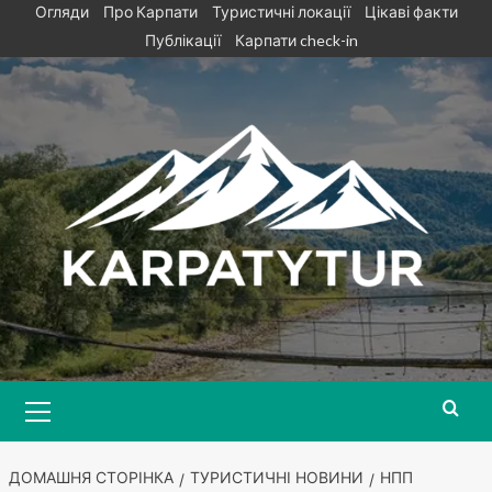
Skip
Огляди
Про Карпати
Туристичні локації
Цікаві факти
to
Публікації
Карпати check-in
content
Primary
Menu
ДОМАШНЯ СТОРІНКА
ТУРИСТИЧНІ НОВИНИ
НПП