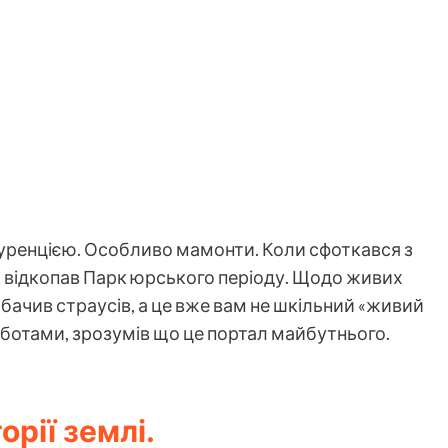
куренцією. Особливо мамонти. Коли сфоткався з
я відкопав Парк юрського періоду. Щодо живих
 бачив страусів, а це вже вам не шкільний «живий
оботами, зрозумів що це портал майбутнього.
рії землі.