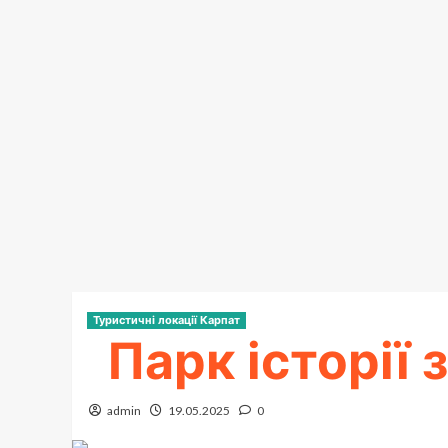
Туристичні локації Карпат
Парк історії 
admin
19.05.2025
0