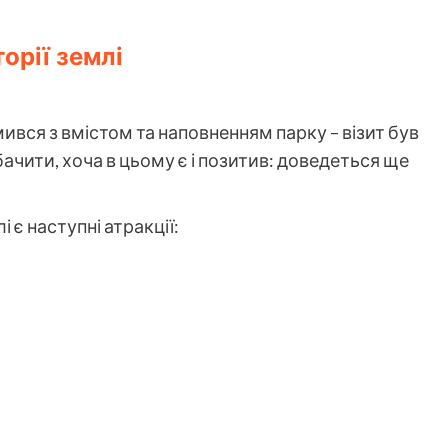
орії землі
ився з вмістом та наповненням парку – візит був
бачити, хоча в цьому є і позитив: доведеться ще
 є наступні атракції: