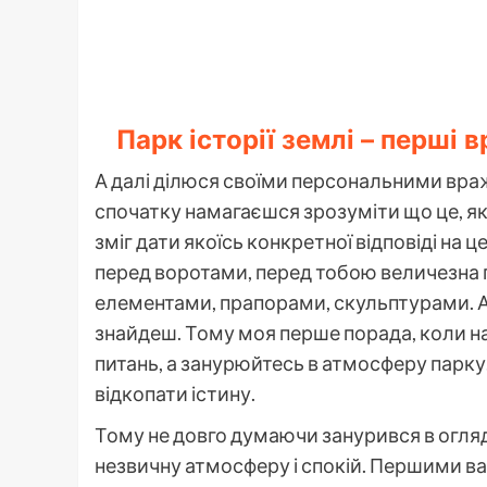
Парк історії землі – перші 
А далі ділюся своїми персональними вра
спочатку намагаєшся зрозуміти що це, яка
зміг дати якоїсь конкретної відповіді на ц
перед воротами, перед тобою величезна 
елементами, прапорами, скульптурами. Але
знайдеш. Тому моя перше порада, коли над
питань, а занурюйтесь в атмосферу парк
відкопати істину.
Тому не довго думаючи занурився в огляди
незвичну атмосферу і спокій. Першими ва