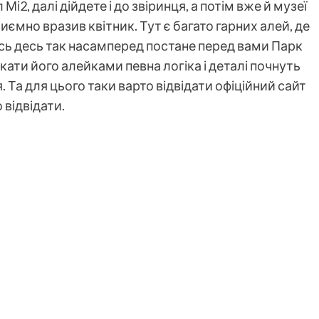
і2, далі дійдете і до звіринця, а потім вже й музеї
мно вразив квітник. Тут є багато гарних алей, де
ь десь так насамперед постане перед вами Парк
кати його алейками певна логіка і деталі почнуть
Та для цього таки варто відвідати офіційний сайт
 відвідати.