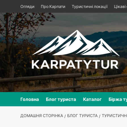
Skip
Огляди
Про Карпати
Туристичні локації
Цікаві
to
content
Головна
Блог туриста
Каталог
Біржа т
ДОМАШНЯ СТОРІНКА
БЛОГ ТУРИСТА
ТУРИСТИЧНІ