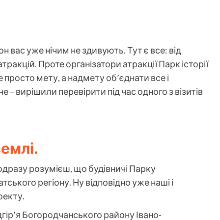
 вас уже нічим не здивують. Тут є все: від
тракцій. Проте організатори атракції Парк історії
е просто мету, а надмету об’єднати все і
 – вирішили перевірити під час одного з візитів
землі.
дразу розумієш, що будівничі Парку
тського регіону. Ну відповідно уже наші і
оекту.
ідгір’я Богородчанського району Івано-