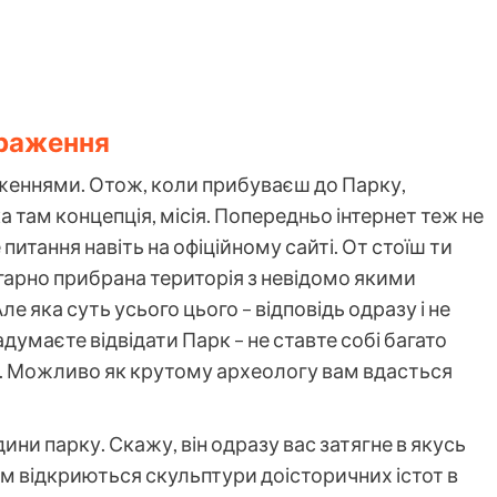
враження
женнями. Отож, коли прибуваєш до Парку,
 там концепція, місія. Попередньо інтернет теж не
е питання навіть на офіційному сайті. От стоїш ти
гарно прибрана територія з невідомо якими
 яка суть усього цього – відповідь одразу і не
умаєте відвідати Парк – не ставте собі багато
у. Можливо як крутому археологу вам вдасться
ни парку. Скажу, він одразу вас затягне в якусь
м відкриються скульптури доісторичних істот в