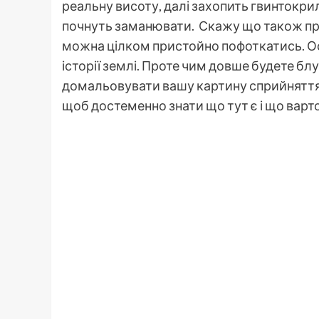
реальну висоту, далі захопить гвинтокрил М
почнуть заманювати. Скажу що також приє
можна цілком пристойно пофоткатись. Ос
історії землі. Проте чим довше будете блу
домальовувати вашу картину сприйняття. 
щоб достеменно знати що тут є і що варто