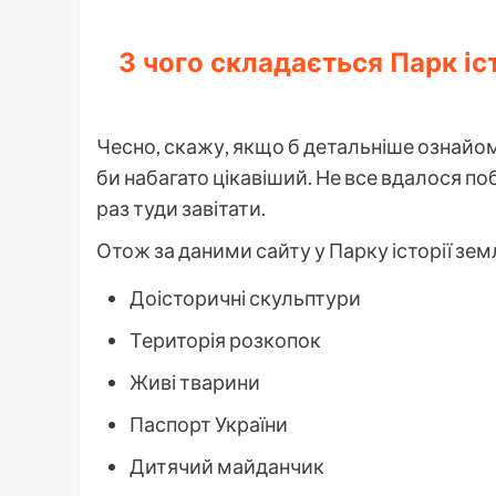
З чого складається Парк іст
Чесно, скажу, якщо б детальніше ознайом
би набагато цікавіший. Не все вдалося по
раз туди завітати.
Отож за даними сайту у Парку історії землі
Доісторичні скульптури
Територія розкопок
Живі тварини
Паспорт України
Дитячий майданчик