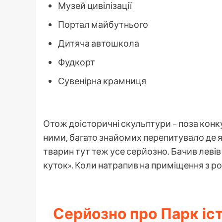
Музей цивілізації
Портал майбутнього
Дитяча автошкола
Фудкорт
Сувенірна крамниця
Отож доісторичні скульптури – поза кон
ними, багато знайомих перепитувало де 
тварин тут теж усе серйозно. Бачив левів
куток». Коли натрапив на приміщення з р
Серйозно про Парк істо