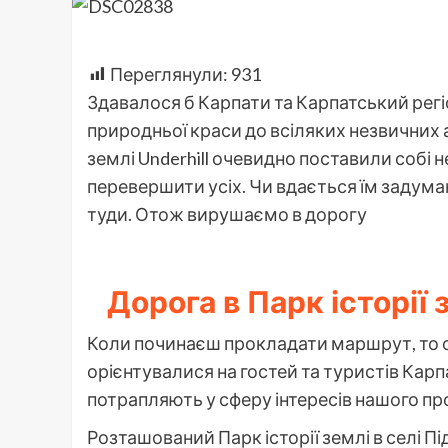
Переглянули:
931
Здавалося б Карпати та Карпатський регіон
природньої краси до всіляких незвичних а
землі Underhill очевидно поставили собі н
перевершити усіх. Чи вдається їм задумане
туди. Отож вирушаємо в дорогу
Дорога в Парк історії 
Коли починаєш прокладати маршрут, то о
орієнтувалися на гостей та туристів Карпа
потрапляють у сферу інтересів нашого пр
Розташований Парк історії землі в селі П