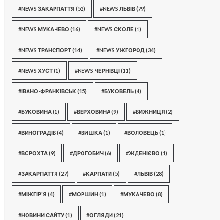
#NEWS ЗАКАРПАТТЯ
(52)
#NEWS ЛЬВІВ
(79)
#NEWS МУКАЧЕВО
(16)
#NEWS СКОЛЕ
(1)
#NEWS ТРАНСПОРТ
(14)
#NEWS УЖГОРОД
(34)
#NEWS ХУСТ
(1)
#NEWS ЧЕРНІВЦІ
(11)
#ІВАНО-ФРАНКІВСЬК
(15)
#БУКОВЕЛЬ
(4)
#БУКОВИНА
(1)
#ВЕРХОВИНА
(9)
#ВИЖНИЦЯ
(2)
#ВИНОГРАДІВ
(4)
#ВИШКА
(1)
#ВОЛОВЕЦЬ
(1)
#ВОРОХТА
(9)
#ДРОГОБИЧ
(6)
#ЖДЕНІЄВО
(1)
#ЗАКАРПАТТЯ
(27)
#КАРПАТИ
(5)
#ЛЬВІВ
(28)
#МІЖГІР'Я
(4)
#МОРШИН
(1)
#МУКАЧЕВО
(8)
#НОВИНИ САЙТУ
(1)
#ОГЛЯДИ
(21)