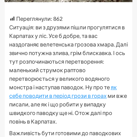
Переглянули:
862
Ситуація: ви з друзями пішли прогулятися в
Карпатах у ліс. Усе б добре, та вас
наздоганяє велетенська грозова хмара. Далі
звично потужна злива, грім блискавка. І ось
тут розпочинаються перетворення:
маленький струмок раптово
перетворюється у великого водяного
монстра і наступав паводок. Ну про те
як
себе поводити в період грози в горах
ми вже
писали, але як і що робити у випадку
швидкого паводку ще ні. Отож далі про
повінь в Карпатах.
Важливість бути готовими до паводкових