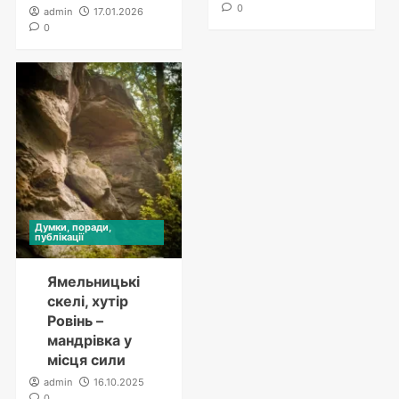
0
admin
17.01.2026
0
Думки, поради,
публікації
Ямельницькі
скелі, хутір
Ровінь –
мандрівка у
місця сили
admin
16.10.2025
0