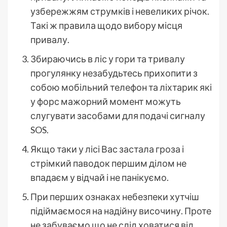
узбережжям струмків і невеликих річок.
Такі ж правила щодо вибору місця
привалу.
Збираючись в ліс у гори та тривалу
прогулянку незабудьтесь прихопити з
собою мобільний телефон та ліхтарик які
у форс мажорний момент можуть
слугувати засобами для подачі сигналу
SOS.
Якщо таки у лісі Вас застала гроза і
стрімкий паводок першим ділом не
впадаєм у відчай і не панікуємо.
При перших ознаках небезпеки хутчіш
підіймаємося на надійну височину. Проте
не забуваємо що не слід ховатися від