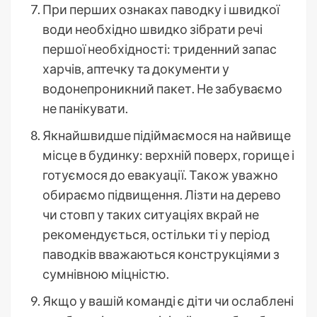
При перших ознаках паводку і швидкої
води необхідно швидко зібрати речі
першої необхідності: триденний запас
харчів, аптечку та документи у
водонепроникний пакет. Не забуваємо
не панікувати.
Якнайшвидше підіймаємося на найвище
місце в будинку: верхній поверх, горище і
готуємося до евакуації. Також уважно
обираємо підвищення. Лізти на дерево
чи стовп у таких ситуаціях вкрай не
рекомендується, остільки ті у період
паводків вважаються конструкціями з
сумнівною міцністю.
Якщо у вашій команді є діти чи ослаблені