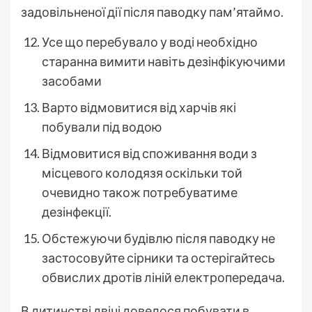
задовільненої дії після паводку пам’ятаймо.
Усе що перебувало у воді необхідно
старанна вимити навіть дезінфікуючими
засобами
Варто відмовитися від харчів які
побували під водою
Відмовитися від споживання води з
місцевого колодязя оскільки той
очевидно також потребуватиме
дезінфекції.
Обстежуючи будівлю після паводку не
застосовуйте сірники та остерігайтесь
обвислих дротів ліній електропередача.
В дитинстві двічі довелося побувати в