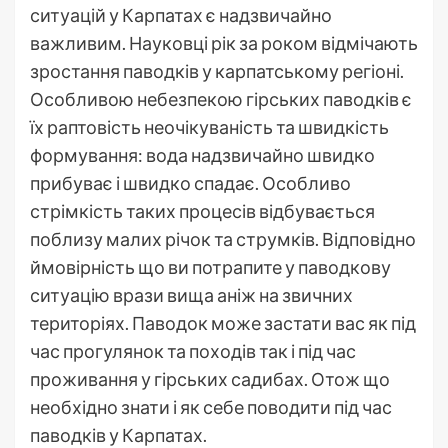
ситуацій у Карпатах є надзвичайно
важливим. Науковці рік за роком відмічають
зростання паводків у карпатському регіоні.
Особливою небезпекою гірських паводків є
їх раптовість неочікуваність та швидкість
формування: вода надзвичайно швидко
прибуває і швидко спадає. Особливо
стрімкість таких процесів відбувається
поблизу малих річок та струмків. Відповідно
ймовірність що ви потрапите у паводкову
ситуацію врази вища аніж на звичних
територіях. Паводок може застати вас як під
час прогулянок та походів так і під час
проживання у гірських садибах. Отож що
необхідно знати і як себе поводити під час
паводків у Карпатах.