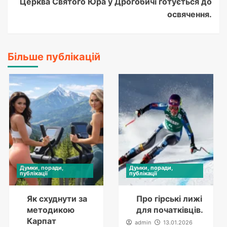
Церква Святого Юра у Дрогобичі готується до
освячення.
Більше публікацій
Думки, поради,
Думки, поради,
публікації
публікації
Як схуднути за
Про гірські лижі
методикою
для початківців.
Карпат
admin
13.01.2026