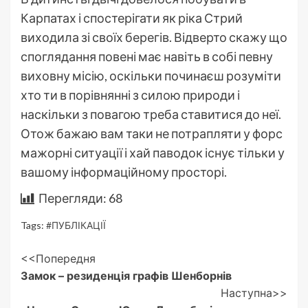
Карпатах і спостерігати як ріка Стрий
виходила зі своїх берегів. Відверто скажу що
споглядання повені має навіть в собі певну
виховну місію, оскільки починаєш розуміти
хто ти в порівнянні з силою природи і
наскільки з повагою треба ставитися до неї.
Отож бажаю вам таки не потрапляти у форс
мажорні ситуації і хай паводок існує тільки у
вашому інформаційному просторі.
Перегляди:
68
Tags:
#ПУБЛІКАЦІЇ
Post
<<Попередня
Замок – резиденція графів Шенборнів
Navigation
Наступна>>