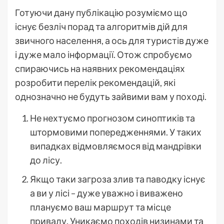
Готуючи дану публікацію розуміємо що
існує безліч порад та алгоритмів дій для
звичного населення, а ось для туристів дуже
і дуже мало інформації. Отож спробуємо
спираючись на наявних рекомендаціях
розробити перелік рекомендацій, які
однозначно не будуть зайвими вам у поході.
Не нехтуємо прогнозом синоптиків та
штормовими попередженнями. У таких
випадках відмовляємося від мандрівки
до лісу.
Якщо таки загроза злив та паводку існує
а ви у лісі – дуже уважно і виважено
плануємо ваш маршрут та місце
привалу. Уникаємо походів низинами та