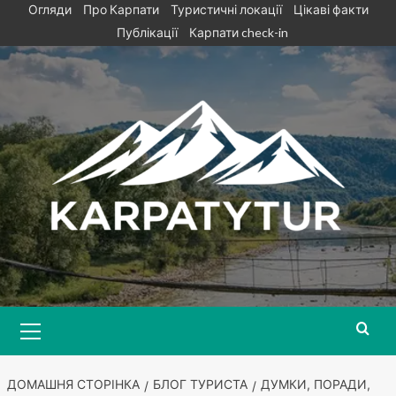
Skip
Огляди
Про Карпати
Туристичні локації
Цікаві факти
to
Публікації
Карпати check-in
content
Primary
Menu
ДОМАШНЯ СТОРІНКА
БЛОГ ТУРИСТА
ДУМКИ, ПОРАДИ,