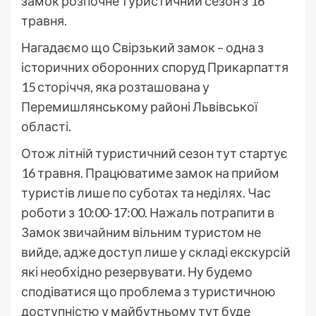
замок розпочне туристичний сезон з 16
травня.
Нагадаємо що Свірзький замок – одна з
історичних оборонних споруд Прикарпаття
15 сторіччя, яка розташована у
Перемишлянському районі Львівської
області.
Отож літній туристичний сезон тут стартує
16 травня. Працюватиме замок на прийом
туристів лише по суботах та неділях. Час
роботи з 10:00-17:00. Нажаль потрапити в
Замок звичайним вільним туристом не
вийде, адже доступ лише у складі екскурсій
які необхідно резервувати. Ну будемо
сподіватися що проблема з туристичною
доступністю у майбутньому тут буде