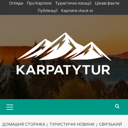
Skip
Огляди
Про Карпати
Туристичні локації
Цікаві факти
to
Публікації
Карпати check-in
content
Primary
Menu
ДОМАШНЯ СТОРІНКА
ТУРИСТИЧНІ НОВИНИ
СВІРЗЬКИЙ