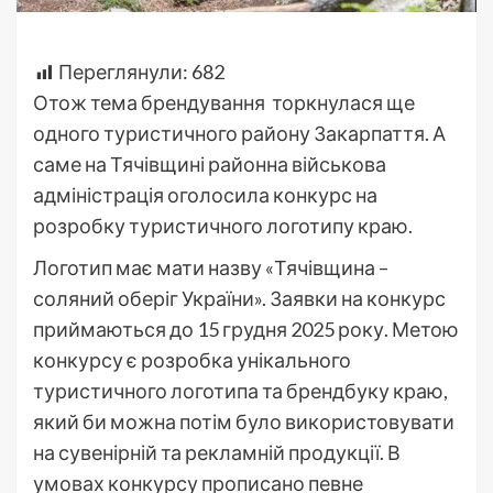
Переглянули:
682
Отож тема брендування торкнулася ще
одного туристичного району Закарпаття. А
саме на Тячівщині районна військова
адміністрація оголосила конкурс на
розробку туристичного логотипу краю.
Логотип має мати назву «Тячівщина –
соляний оберіг України». Заявки на конкурс
приймаються до 15 грудня 2025 року. Метою
конкурсу є розробка унікального
туристичного логотипа та брендбуку краю,
який би можна потім було використовувати
на сувенірній та рекламній продукції. В
умовах конкурсу прописано певне