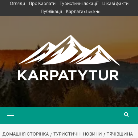
Skip
Огляди
Про Карпати
Туристичні локації
Цікаві факти
to
Публікації
Карпати check-in
content
Primary
Menu
ДОМАШНЯ СТОРІНКА
ТУРИСТИЧНІ НОВИНИ
ТЯЧІВЩИНА