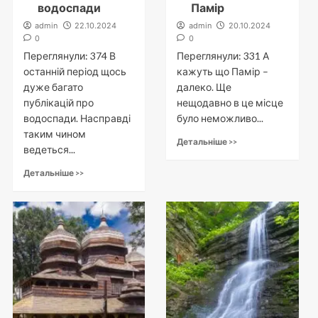
водоспади
Памір
admin
22.10.2024
admin
20.10.2024
0
0
Переглянули: 374 В
Переглянули: 331 А
останній період щось
кажуть що Памір –
дуже багато
далеко. Ще
публікацій про
нещодавно в це місце
водоспади. Насправді
було неможливо...
таким чином
Детальніше >>
ведеться...
Детальніше >>