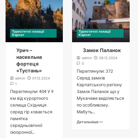
Туристичні локації
Туристичні локації
Карпат
Карпат
Урич –
Замок Паланок
наскельна
admin
06.12.2024
фортеця
0
«Тустань»
Переглянули: 372
Серед замків
admin
07.12.2024
1
Карпатського регіону
Переглянули: 404 У 9
Замок Паланок що у
км від курортного
Мукачеве виділяється
селища Східниця
по особливому.
серед гір ховається
Мабуть...
памятка
Детальніше >>
середньовічної
оюоронної...