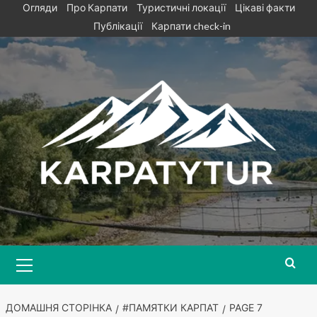
Skip
Огляди
Про Карпати
Туристичні локації
Цікаві факти
to
Публікації
Карпати check-in
content
Primary
Menu
ДОМАШНЯ СТОРІНКА
#ПАМЯТКИ КАРПАТ
PAGE 7