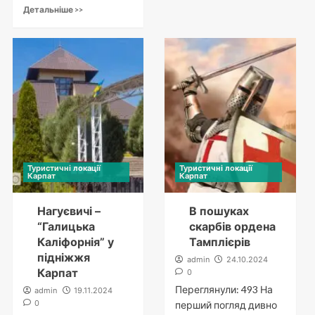
Детальніше >>
Туристичні локації
Туристичні локації
Карпат
Карпат
Нагуєвичі –
В пошуках
“Галицька
скарбів ордена
Каліфорнія” у
Тамплієрів
підніжжя
admin
24.10.2024
Карпат
0
Переглянули: 493 На
admin
19.11.2024
0
перший погляд дивно