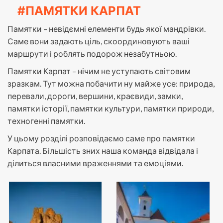
#ПАМЯТКИ КАРПАТ
Памятки – невідємні елементи будь якої мандрівки.
Саме вони задають ціль, скоординовують ваші
маршрути і роблять подорож незабутньою.
Памятки Карпат – нічим не уступають світовим
зразкам. Тут можна побачити ну майже усе: природа,
перевали, дороги, вершини, краєвиди, замки,
памятки історії, памятки культури, памятки природи,
техногенні памятки.
У цьому розділі розповідаємо саме про памятки
Карпата. Більшість зних наша команда відвідала і
ділиться власними враженнями та емоціями.