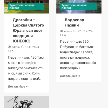
Туристичні локації
Туристичні локації
Карпат
Карпат
Дрогобич –
Водоспад
Церква Святого
Лазний
Юра зі світової
admin
22.09.2024
спадщини
0
ЮНЕСКО
Переглянули: 380
Побував на багатьох
admin
19.10.2024
0
водоспадах Карпат,
Переглянули: 420 Такі
проте ця подорож
місця в народі не
дещо відрізнялася від
випадково називають
попередніх і...
місцями сили. Коли
Детальніше >>
потрапляєш на цей...
Детальніше >>