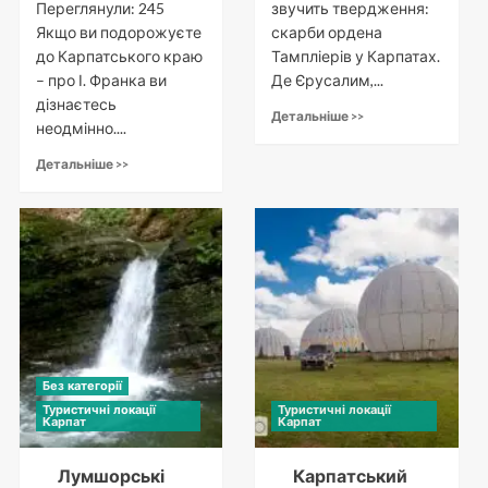
Переглянули: 245
звучить твердження:
Якщо ви подорожуєте
скарби ордена
до Карпатського краю
Тампліерів у Карпатах.
– про І. Франка ви
Де Єрусалим,...
дізнаєтесь
Детальніше >>
неодмінно....
Детальніше >>
Без категорії
Туристичні локації
Туристичні локації
Карпат
Карпат
Лумшорські
Карпатський