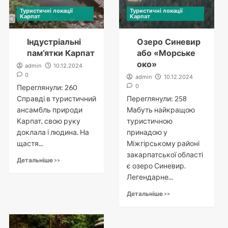
Туристичні локації
Туристичні локації
Карпат
Карпат
Індустріальні
Озеро Синевир
пам’ятки Карпат
або «Морське
око»
admin
10.12.2024
0
admin
10.12.2024
0
Переглянули: 260
Справді в туристичний
Переглянули: 258
ансамбль природи
Мабуть найкращою
Карпат, свою руку
туристичною
доклала і людина. На
принадою у
щастя...
Міжгірському районі
закарпатської області
Детальніше >>
є озеро Синевир.
Легендарне...
Детальніше >>