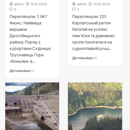
admin
10.12.2024
admin
10.12.2024
0
0
Переглянули: 1 047
Переглянули: 225
Анонс: Найвища
Карпатський регіон
вершина
багатий на усілякі
Дрогобицького
пам’ятки та дивовижі,
району Поряд з
проте покататися на
курортами Східниця,
судноплавній річці...
Трускавець Гора
Детальніше >>
«Коньова» в...
Детальніше >>