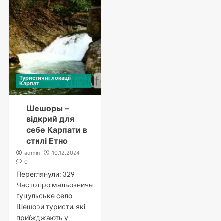
Туристичні локації
Карпат
Шешоры –
відкрий для
себе Карпати в
стилі Етно
admin
10.12.2024
0
Переглянули: 329
Часто про мальовниче
гуцульське село
Шешори туристи, які
приїжджають у