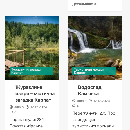
Детальніше >>
Туристичні локації
Туристичні локації
Карпат
Карпат
Журавлине
Водоспад
озеро – містична
Кам’янка
загадка Карпат
admin
12.12.2024
0
admin
12.12.2024
0
Переглянули: 273 Про
Переглянули: 284
візит до цієї
Поняття «гірське
туристичної принади