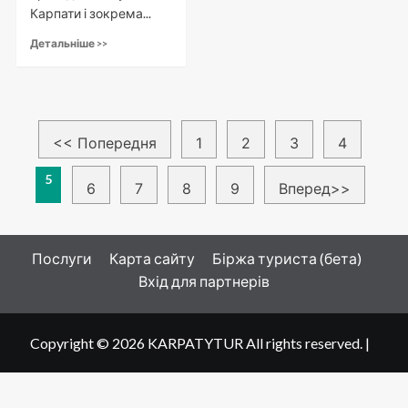
Карпати і зокрема...
Детальніше >>
Пагінація
<< Попередня
1
2
3
4
записів
5
6
7
8
9
Вперед>>
Послуги
Карта сайту
Біржа туриста (бета)
Вхід для партнерів
Copyright © 2026 KARPATYTUR All rights reserved.
|