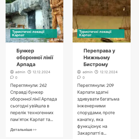
Туристичні локації
Туристичні локації
Карпат
Карпат
Бункер
Переправа у
оборонної лінії
Нижньому
Арпада
Бистрому
admin
12.12.2024
admin
12.12.2024
0
0
Переглянули: 262
Переглянули: 209
Справді бункер
Карпати здатні
оборонної лінії Арпада
здивувати багатьма
сьогодні увійшла в
інженерними
перелік техногенних
спорудами, проте
пам’яток Карпат та...
канатку, яка
функціонує на
Детальніше >>
Закарпатті в...