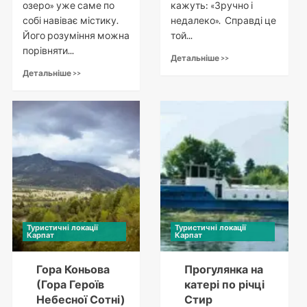
озеро» уже саме по
кажуть: «Зручно і
собі навіває містику.
недалеко». Справді це
Його розуміння можна
той...
порівняти...
Детальніше >>
Детальніше >>
Туристичні локації
Туристичні локації
Карпат
Карпат
Гора Коньова
Прогулянка на
(Гора Героїв
катері по річці
Небесної Сотні)
Стир