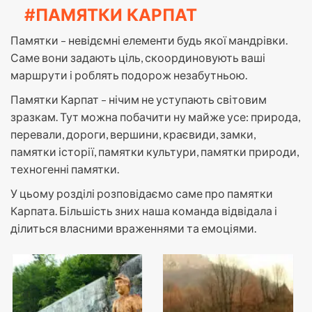
#ПАМЯТКИ КАРПАТ
Памятки – невідємні елементи будь якої мандрівки.
Саме вони задають ціль, скоординовують ваші
маршрути і роблять подорож незабутньою.
Памятки Карпат – нічим не уступають світовим
зразкам. Тут можна побачити ну майже усе: природа,
перевали, дороги, вершини, краєвиди, замки,
памятки історії, памятки культури, памятки природи,
техногенні памятки.
У цьому розділі розповідаємо саме про памятки
Карпата. Більшість зних наша команда відвідала і
ділиться власними враженнями та емоціями.