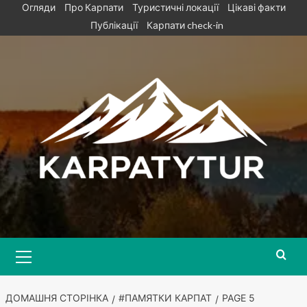
Skip
Огляди
Про Карпати
Туристичні локації
Цікаві факти
to
Публікації
Карпати check-in
content
Primary
Menu
ДОМАШНЯ СТОРІНКА
#ПАМЯТКИ КАРПАТ
PAGE 5