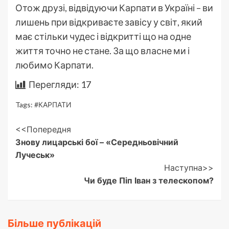
Отож друзі, відвідуючи Карпати в Україні – ви
лишень при відкриваєте завісу у світ, який
має стільки чудес і відкритті що на одне
життя точно не стане. За що власне ми і
любимо Карпати.
Перегляди:
17
Tags:
#КАРПАТИ
Post
<<Попередня
Знову лицарські бої – «Середньовічний
Navigation
Лучеськ»
Наступна>>
Чи буде Піп Іван з телескопом?
Більше публікацій