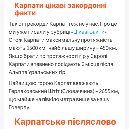
Карпати цікаві закордонні
факти
Так от і рекорди Карпат теж не у нас. Про це
ми уже писали у рубриці «
Цікаві факти
».
Отож Карпати максимальну протяжність
мають 1500 км і найбільшу ширину – 450 км.
Якщо брати по протяжності гір у Європі
Карпати впевнено посідають 3 місце після
Альп та Уральських гір.
Найвищою горою Карпат вважають
Герлаховський Штіт (Словаччина) – 2655 км,
що майже на півкілометра вище за нашу
Говерлу.
Карпатське післяслово