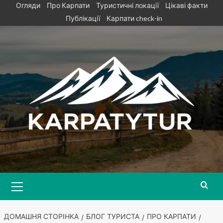
Skip
Огляди
Про Карпати
Туристичні локації
Цікаві факти
to
Публікації
Карпати check-in
content
Primary
Menu
ДОМАШНЯ СТОРІНКА
БЛОГ ТУРИСТА
ПРО КАРПАТИ