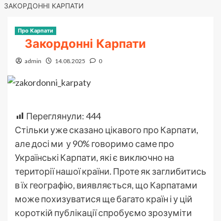
ЗАКОРДОННІ КАРПАТИ
Про Карпати
Закордонні Карпати
admin
14.08.2025
0
Переглянули:
444
Стільки уже сказано цікавого про Карпати,
але досі ми у 90% говоримо саме про
Українські Карпати, які є виключно на
території нашої країни. Проте як заглибитись
в їх географію, виявляється, що Карпатами
може похизуватися ще багато країн і у цій
короткій публікації спробуємо зрозуміти