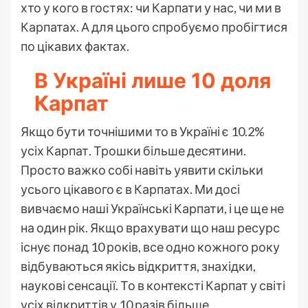
хто у кого в гостях: чи Карпати у нас, чи ми в
Карпатах. А для цього спробуємо пробігтися
по цікавих фактах.
В Україні лише 10 доля
Карпат
Якщо бути точнішими то в Україні є 10.2%
усіх Карпат. Трошки більше десятини.
Просто важко собі навіть уявити скільки
усього цікавого є в Карпатах. Ми досі
вивчаємо наші Українські Карпати, і це ще не
на один рік. Якщо врахувати що наш ресурс
існує понад 10 років, все одно кожного року
відбуваються якісь відкриття, знахідки,
наукові сенсації. То в контексті Карпат у світі
усіх відкриттів у 10 разів більше