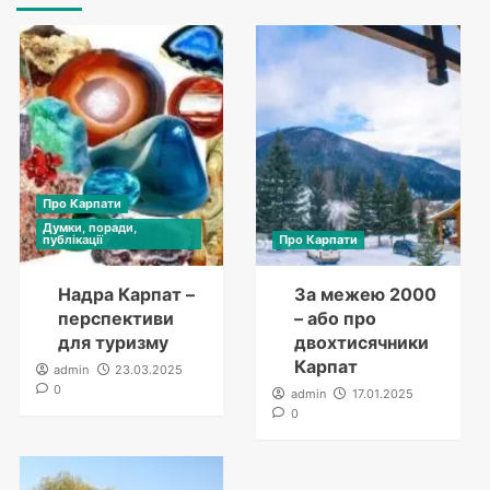
Про Карпати
Думки, поради,
публікації
Про Карпати
Надра Карпат –
За межею 2000
перспективи
– або про
для туризму
двохтисячники
Карпат
admin
23.03.2025
0
admin
17.01.2025
0