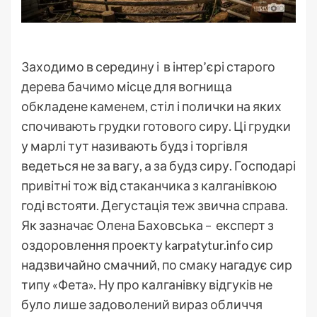
Заходимо в середину і в інтер’єрі старого
дерева бачимо місце для вогнища
обкладене каменем, стіл і полички на яких
спочивають грудки готового сиру. Ці грудки
у марлі тут називають будз і торгівля
ведеться не за вагу, а за будз сиру. Господарі
привітні тож від стаканчика з калганівкою
годі встояти. Дегустація теж звична справа.
Як зазначає Олена Баховська – експерт з
оздоровлення проекту karpatytur.info сир
надзвичайно смачний, по смаку нагадує сир
типу «Фета». Ну про калганівку відгуків не
було лише задоволений вираз обличчя