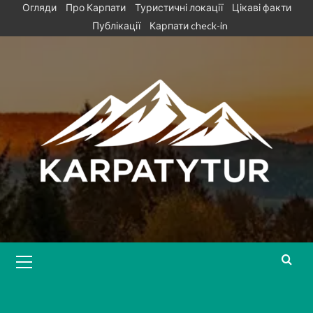
Skip
Огляди
Про Карпати
Туристичні локації
Цікаві факти
to
Публікації
Карпати check-in
content
Primary
Menu