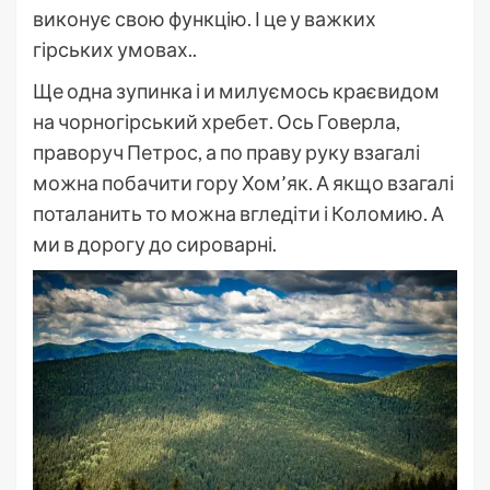
виконує свою функцію. І це у важких
гірських умовах..
Ще одна зупинка і и милуємось краєвидом
на чорногірський хребет. Ось Говерла,
праворуч Петрос, а по праву руку взагалі
можна побачити гору Хом’як. А якщо взагалі
поталанить то можна вгледіти і Коломию. А
ми в дорогу до сироварні.