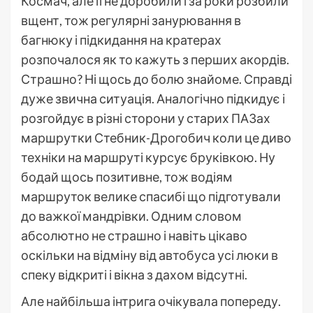
Космач, але її не доробили і за роки розбили
вщент, тож регулярні занурювання в
багнюку і підкидання на кратерах
розпочалося як то кажуть з перших акордів.
Страшно? Ні щось до болю знайоме. Справді
дуже звична ситуація. Аналогічно підкидує і
розгойдує в різні сторони у старих ПАЗах
маршрутки Стебник-Дрогобич коли це диво
техніки на маршруті курсує бруківкою. Ну
бодай щось позитивне, тож водіям
маршруток велике спасибі що підготували
до важкої мандрівки. Одним словом
абсолютно не страшно і навіть цікаво
оскільки на відміну від автобуса усі люки в
спеку відкриті і вікна з дахом відсутні.
Але найбільша інтрига очікувала попереду.