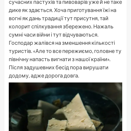
сучасних пастухів та пивоварів уже й не таке
дике як здається. Хоча приготування їжі на
вогні як дань традиції тут присутня, тай
колорит спілкування збережено. Нажаль
сумні часи війни і тут відчуваються.
Господар жалівся на зменшення кількості
туристів. «Але то все пережиємо, головне ту
північну напасть вигнати з нашої країни».
Після задушевних бесід пора вирушати
додому, адже дорога довга.