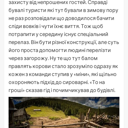
захисту від непрошених гостей. Справді
бувалі туристи які тут бували в зимову пору
не раз розповідали що доводилося бачити
сліди вовків і чути їхнє виття. Тож щоб
потрапити у середину існує спеціальний
перелаз. Він бути різної конструкції, але суть
його проста допомогти людині перелізти
через загорожу. Ну те що тут балом
правлять корови стало зрозуміло одразу як
кожен з команди ступив у «міни», які щільно
охороняють підхід до сироварні. «То на
гроші» сказав гід і почимчикував до будівлі.