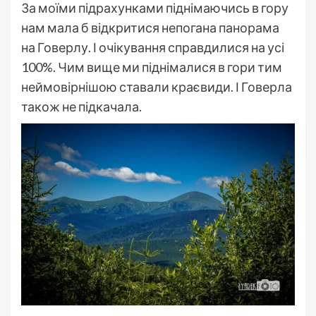
За моїми підрахунками піднімаючись в гору
нам мала б відкритися непогана панорама
на Говерлу. І очікування справдилися на усі
100%. Чим вище ми піднімалися в гори тим
неймовірнішою ставали краєвиди. І Говерла
також не підкачала.