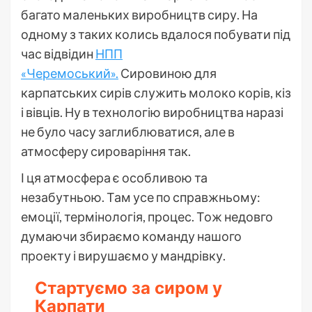
багато маленьких виробництв сиру. На
одному з таких колись вдалося побувати під
час відвідин
НПП
«Черемоський».
Сировиною для
карпатських сирів служить молоко корів, кіз
і вівців. Ну в технологію виробництва наразі
не було часу заглиблюватися, але в
атмосферу сироваріння так.
І ця атмосфера є особливою та
незабутньою. Там усе по справжньому:
емоції, термінологія, процес. Тож недовго
думаючи збираємо команду нашого
проекту і вирушаємо у мандрівку.
Стартуємо за сиром у
Карпати