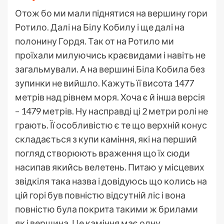
Отож бо ми мали піднятися на вершину гори
Ротило. Далі на Білу Кобилу і ще далі на
полонину Гордя. Так от на Ротило ми
проїхали милуючись краєвидами і навіть не
загальмували. А на вершині Біла Кобила без
зупинки не вийшло. Кажуть її висота 1477
метрів над рівнем моря. Хоча є й інша версія
– 1479 метрів. Ну насправді ці 2 метри ролі не
грають. Її особливістю є те що верхній конус
складається з купи каміння, які на перший
погляд створюють враження що їх сюди
насипав якийсь велетень. Питаю у місцевих
звідкіля така назва і довідуюсь що колись на
цій горі був повністю відсутній ліс і вона
повністю була покрита такими ж брилами
як і вершина. Це каміння має одну