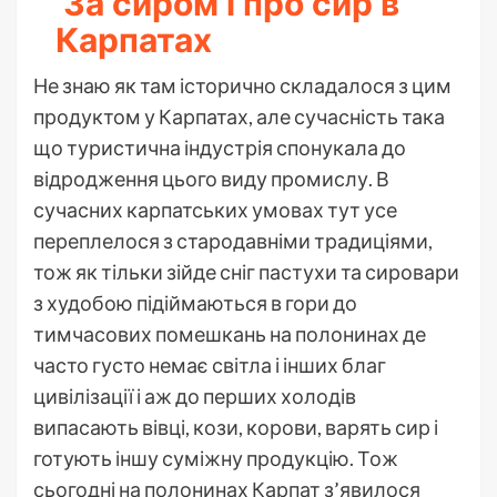
За сиром і про сир в
Карпатах
Не знаю як там історично складалося з цим
продуктом у Карпатах, але сучасність така
що туристична індустрія спонукала до
відродження цього виду промислу. В
сучасних карпатських умовах тут усе
переплелося з стародавніми традиціями,
тож як тільки зійде сніг пастухи та сировари
з худобою підіймаються в гори до
тимчасових помешкань на полонинах де
часто густо немає світла і інших благ
цивілізації і аж до перших холодів
випасають вівці, кози, корови, варять сир і
готують іншу суміжну продукцію. Тож
сьогодні на полонинах Карпат з’явилося