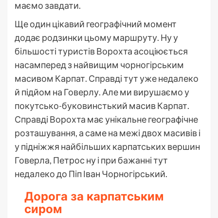
маємо завдати.
Ще один цікавий географічний момент
додає родзинки цьому маршруту. Ну у
більшості туристів Ворохта асоціюється
насамперед з найвищим чорногірським
масивом Карпат. Справді тут уже недалеко
й підйом на Говерлу. Але ми вирушаємо у
покутсько-буковинстький масив Карпат.
Справді Ворохта має унікальне географічне
розташування, а саме на межі двох масивів і
у підніжжя найбільших карпатських вершин
Говерла, Петрос ну і при бажанні тут
недалеко до Піп Іван Чорногірський.
Дорога за карпатським
сиром