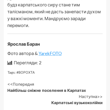
будз карпатського сиру стане тим
талісманом, який не дасть занепасти духом
у важкі моменти. Мандруємо заради
перемоги.
Ярослав Баран
Фото автора &
YarekFOTO
Перегляди:
2
Tags:
#ВОРОХТА
Post
<<Попередня
Найбільш сніжне поселення в Карпатах
Navigation
Наступна>>
Карпатські вузькоколійки