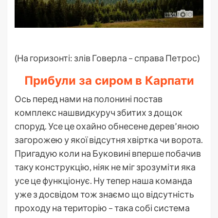
(На горизонті: злів Говерла – справа Петрос)
Прибули за сиром в Карпати
Ось перед нами на полонині постав
комплекс нашвидкуруч збитих з дощок
споруд. Усе це охайно обнесене дерев’яною
загорожею у якої відсутня хвіртка чи ворота.
Пригадую коли на Буковині вперше побачив
таку конструкцію, ніяк не міг зрозуміти яка
усе це функціонує. Ну тепер наша команда
уже з досвідом тож знаємо що відсутність
проходу на територію – така собі система