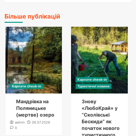
Більше публікацій
Карпати check-in
Карпати check-in
Туристичні новини
Мандрівка на
Знову
Поляницьке
«ЛюбоКрай» у
(мертве) озеро
“Сколівські
Бескиди” як
admin
06.07.2026
початок нового
0
туристичного