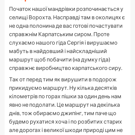
Початок нашої мандрівки розпочинається у
селищі Ворохта. Насправді там в околицях є
не одна полонина де вас готові почастувати
справжнім Карпатським сиром. Проте
слухаємо нашого гіда Сергія і вирушаємо
мабуть в найдовший і найскладніший
маршрут щоб побачити (на думку гіда)
справжнє виробництво карпатського сиру.
Так от перед тим як вирушити в подорож
прикидуємо маршрут. Ну кілька десятків
кілометрів по горах пішки за один день нам
явно не подолати. Це маршрут на декілька
днів, тож обираємо джипінг, тим паче що
будемо рухатися хоча і по розбитих старих
але дорогах і великої шкоди природі цим не