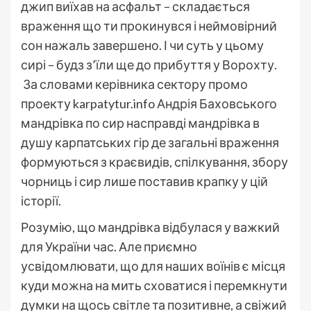
джип виїхав на асфальт – складається
враження що ти прокинувся і неймовірний
сон нажаль завершено. І чи суть у цьому
сирі – будз з’їли ще до прибуття у Ворохту.
За словами керівника сектору промо
проекту karpatytur.info Андрія Баховського
мандрівка по сир насправді мандрівка в
душу карпатських гір де загальні враження
формуються з краєвидів, спілкування, збору
чорниць і сир лише поставив крапку у цій
історії.
Розумію, що мандрівка відбулася у важкий
для України час. Але приємно
усвідомлювати, що для наших воїнів є місця
куди можна на мить сховатися і перемкнути
думки на щось світле та позитивне, а свіжий