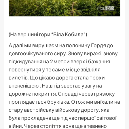
(На вершині гори “Біла Кобила”)
А далі ми вирушаєм на полонину Гордя до
довгоочікуваного сиру. Знову виражі, знову
підкидування на 2 метри вверх і бажання
повернутися у те саме місце звідкіля
вилетів. Що цікаво дорога стала трохи
впененішою . Наш гід звертає увагу на
дорожнє покриття. Справді через грязюку
проглядається бруківка. Отож ми виїхали на
стару австрійську військову дорогу, яка
була прокладена ще під час першої світової
війни. Через століття вона ще впевнено