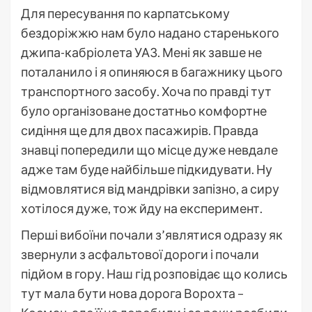
Для пересування по карпатському
бездоріжжю нам було надано старенького
джипа-кабріолета УАЗ. Мені як завше не
поталанило і я опиняюся в багажнику цього
транспортного засобу. Хоча по правді тут
було організоване достатньо комфортне
сидіння ще для двох пасажирів. Правда
знавці попередили що місце дуже невдале
адже там буде найбільше підкидувати. Ну
відмовлятися від мандрівки запізно, а сиру
хотілося дуже, тож йду на експеримент.
Перші вибоїни почали з’являтися одразу як
звернули з асфальтової дороги і почали
підйом в гору. Наш гід розповідає що колись
тут мала бути нова дорога Ворохта –