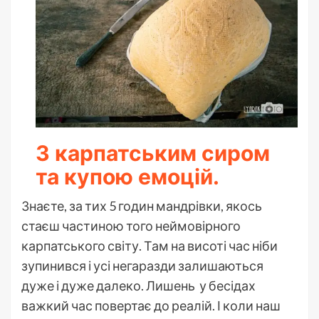
З карпатським сиром
та купою емоцій.
Знаєте, за тих 5 годин мандрівки, якось
стаєш частиною того неймовірного
карпатського світу. Там на висоті час ніби
зупинився і усі негаразди залишаються
дуже і дуже далеко. Лишень у бесідах
важкий час повертає до реалій. І коли наш