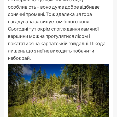
особливість – воно дуже добре відбиває
сонячні промені. Тож здалека ця гора
нагадувала за силуетом білого коня.
Сьогодні тут окрім споглядання камяної
вершини можна прогулятися лісом і
покататися на карпатській гойдалці. Шкода
лишень що з неї не виходить побачити
небокрай.