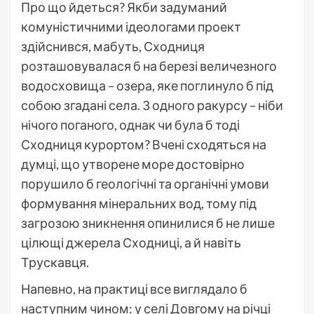
Про що йдеться? Якби задуманий
комуністичними ідеологами проект
здійснився, мабуть, Сходниця
розташовувалася б на березі величезного
водосховища – озера, яке поглинуло б під
собою згадані села. З одного ракурсу – ніби
нічого поганого, однак чи була б тоді
Сходниця курортом? Вчені сходяться на
думці, що утворене море достовірно
порушило б геологічні та органічні умови
формування мінеральних вод, тому під
загрозою зникнення опинилися б не лише
цілющі джерела Сходниці, а й навіть
Трускавця.
Напевно, на практиці все виглядало б
наступним чином: у селі Довгому на річці