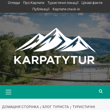
Skip
Огляди
Про Карпати
Туристичні локації
Цікаві факти
to
Публікації
Карпати check-in
content
Primary
Menu
ДОМАШНЯ СТОРІНКА
БЛОГ ТУРИСТА
ТУРИСТИЧНІ