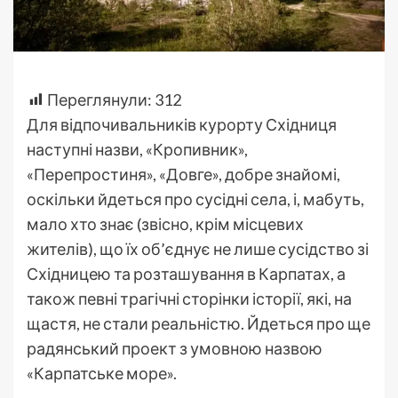
Переглянули:
312
Для відпочивальників курорту Східниця
наступні назви, «Кропивник»,
«Перепростиня», «Довге», добре знайомі,
оскільки йдеться про сусідні села, і, мабуть,
мало хто знає (звісно, крім місцевих
жителів), що їх об’єднує не лише сусідство зі
Східницею та розташування в Карпатах, а
також певні трагічні сторінки історії, які, на
щастя, не стали реальністю. Йдеться про ще
радянський проект з умовною назвою
«Карпатське море».