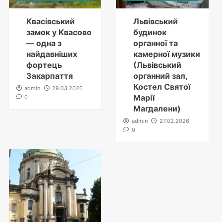
Квасівський
Львівський
замок у Квасово
будинок
— одна з
органної та
найдавніших
камерної музики
фортець
(Львівський
Закарпаття
органний зал,
Костел Святої
admin
29.03.2026
Марії
0
Магдалени)
admin
27.02.2026
0