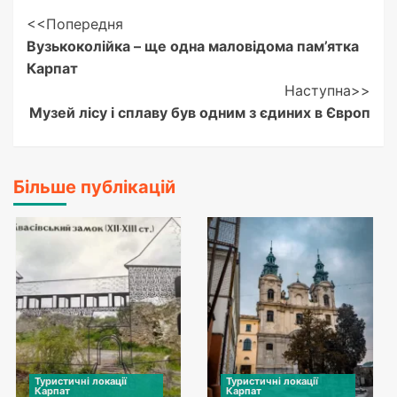
Post
<<Попередня
Вузькоколійка – ще одна маловідома пам’ятка
Navigation
Карпат
Наступна>>
Музей лісу і сплаву був одним з єдиних в Європ
Більше публікацій
Туристичні локації
Туристичні локації
Карпат
Карпат