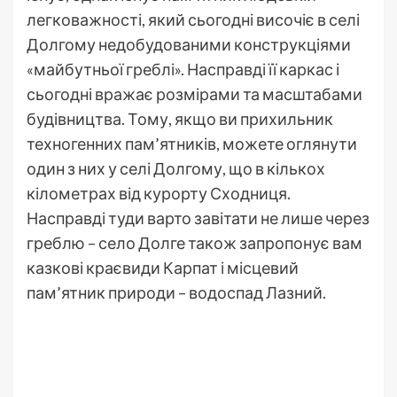
легковажності, який сьогодні височіє в селі
Долгому недобудованими конструкціями
«майбутньої греблі». Насправді її каркас і
сьогодні вражає розмірами та масштабами
будівництва. Тому, якщо ви прихильник
техногенних пам’ятників, можете оглянути
один з них у селі Долгому, що в кількох
кілометрах від курорту Сходниця.
Насправді туди варто завітати не лише через
греблю – село Долге також запропонує вам
казкові краєвиди Карпат і місцевий
пам’ятник природи – водоспад Лазний.