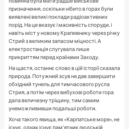
повинна була мати радше військове
призначення, оскільки нібито в горах були
виявлені великі поклади радіоактивних
порід. На це вказує і масивність споруди, і
навіть міст у новому Крапивнику через річку
Стрий з великим запасом міцності. А
електростанція слугувала лише
прикриттям перед країнами Заходу.
На щастя, останнє слово в цій історії сказала
природа. Потужний зсув не дав завершити
обхідний тунель для тимчасового русла
Стрия, а потім через вибухові роботи гора
дала величезну тріщину, тим самим
унеможлививши подальші роботи.
Хоча такого явища, як «Карпатське море», не
існує, однак існує пам’ятник людській