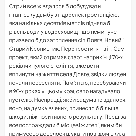
Стрий все ж вдалося б добудувати
гігантську дамбу з гідроелектростанцією,
яка на кілька десятків метрів підняла б
рівень води у водосховищі, що неминуче
призвело б до затоплення сіл Довге, Новий і
Старий Кропивник, Перепростиня та ін. Сам
проект, який отримав старт наприкінці 70-х
років минулого століття, вже встиг
вплинути на життя села Довге, звідки людей
почали переселяти. Пам’ятаю, перебуваючи
в 90-х роках у цьому краї, село нагадувало
пустелю. Насправді, якби задумане вдалося,
воно, на думку вчених, принесло б більше
шкоди, ніж позитивного результату. Перш за
все постраждали б місцеві жителі, яким би
примусово довелося шукати нові домівки, а