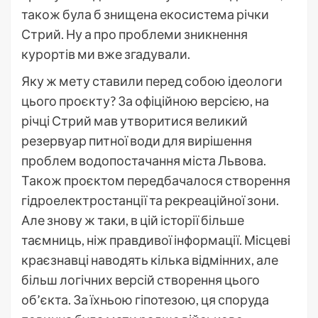
також була б знищена екосистема річки
Стрий. Ну а про проблеми зникнення
курортів ми вже згадували.
Яку ж мету ставили перед собою ідеологи
цього проєкту? За офіційною версією, на
річці Стрий мав утворитися великий
резервуар питної води для вирішення
проблем водопостачання міста Львова.
Також проєктом передбачалося створення
гідроелектростанції та рекреаційної зони.
Але знову ж таки, в цій історії більше
таємниць, ніж правдивої інформації. Місцеві
краєзнавці наводять кілька відмінних, але
більш логічних версій створення цього
об’єкта. За їхньою гіпотезою, ця споруда