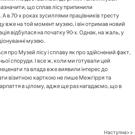
зазначити, що сплав лісу припинили
. А в 70-х роках зусиллями працівників тресту
у вже на той момент музею, і він отримав новий
ія відбулася на початку 90-х. Однак, на жаль, у
ціонуванні музею.
ся про Музей лісу і сплаву як про здійснений факт,
ьої споруди. І все ж, коли ми готували цей
 меценати та влада вже виявили інтерес до
ати візитною карткою не лише Межгірря та
арпаття в цілому, адже ще раз нагадаємо, що в
Наступна>>