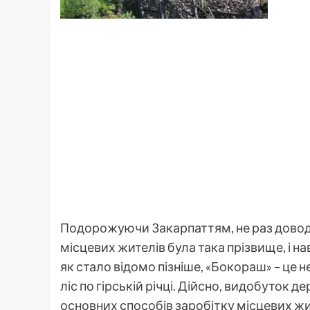
Подорожуючи Закарпаттям, не раз доводи
місцевих жителів була така прізвище, і на
як стало відомо пізніше, «Бокораш» – це н
ліс по гірській річці. Дійсно, видобуток д
основних способів заробітку місцевих жите