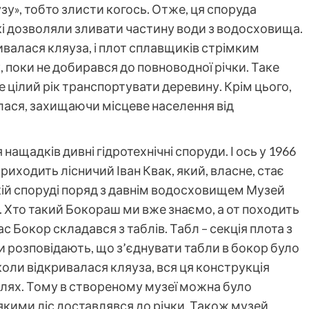
у», тобто злисти когось. Отже, ця споруда
кі дозволяли зливати частину води з водосховища.
ивалася кляуза, і плот сплавщиків стрімким
, поки не добирався до повноводної річки. Таке
цілий рік транспортувати деревину. Крім цього,
лася, захищаючи місцеве населення від
ащадків дивні гідротехнічні споруди. І ось у 1966
риходить лісничий Іван Квак, який, власне, стає
ькій споруді поряд з давнім водосховищем Музей
ії. Хто такий Бокораш ми вже знаємо, а от походить
час Бокор складався з таблів. Табл – секція плота з
 розповідають, що з’єднувати табли в бокор було
оли відкривалася кляуза, вся ця конструкція
лях. Тому в створеному музеї можна було
за якими ліс доставлявся до річки. Також музей