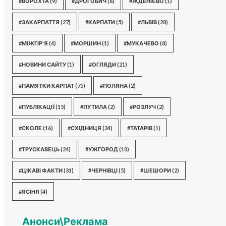
#ВОРОХТА
(9)
#ДРОГОБИЧ
(6)
#ЖДЕНІЄВО
(1)
#ЗАКАРПАТТЯ
(27)
#КАРПАТИ
(5)
#ЛЬВІВ
(28)
#МІЖГІР'Я
(4)
#МОРШИН
(1)
#МУКАЧЕВО
(8)
#НОВИНИ САЙТУ
(1)
#ОГЛЯДИ
(21)
#ПАМЯТКИ КАРПАТ
(75)
#ПОЛЯНА
(2)
#ПУБЛІКАЦІЇ
(15)
#ПУТИЛА
(2)
#РОЗЛУЧ
(2)
#СКОЛЕ
(16)
#СХІДНИЦЯ
(34)
#ТАТАРІВ
(1)
#ТРУСКАВЕЦЬ
(24)
#УЖГОРОД
(10)
#ЦІКАВІ ФАКТИ
(31)
#ЧЕРНІВЦІ
(5)
#ШЕШОРИ
(2)
#ЯСІНЯ
(4)
Анонси\Реклама