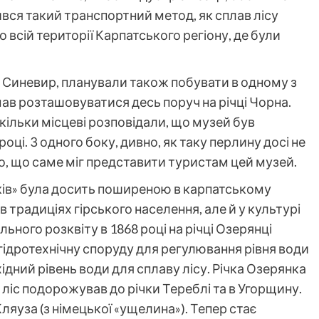
ився такий транспортний метод, як сплав лісу
 всій території Карпатського регіону, де були
о Синевир, планували також побувати в одному з
 мав розташовуватися десь поруч на річці Чорна.
скільки місцеві розповідали, що музей був
і. З одного боку, дивно, як таку перлину досі не
аво, що саме міг представити туристам цей музей.
ків» була досить поширеною в карпатському
в традиціях гірського населення, але й у культурі
льного розквіту в 1868 році на річці Озерянці
 гідротехнічну споруду для регулювання рівня води
ідний рівень води для сплаву лісу. Річка Озерянка
іс подорожував до річки Тереблі та в Угорщину.
ляуза (з німецької «ущелина»). Тепер стає