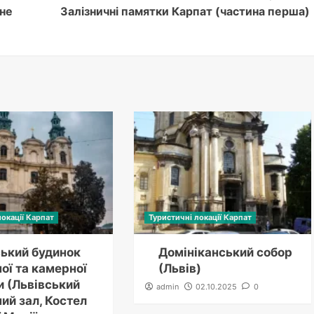
 не
Залізничні памятки Карпат (частина перша)
локації Карпат
Туристичні локації Карпат
ський будинок
Домініканський собор
ої та камерної
(Львів)
и (Львівський
admin
02.10.2025
0
ий зал, Костел