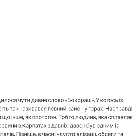
лося чути дивне слово «Бокораш». У когось із
віть так називався певний район у горах. Насправді,
е що інше, як плотогон. Тобто людина, яка сплавляє
еревини в Карпатах з давніх-давен був одним із
лів. Пізніше, в часи індустріалізації, обсяги та