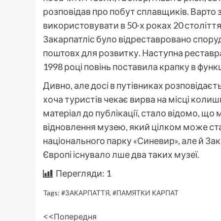
розповідав про побут сплавщиків. Варто 
використовувати в 50-х роках 20 століття
Закарпатліс було відреставровано споруд
поштовх для розвитку. Наступна реставрац
1998 році повінь поставила крапку в функ
Дивно, але досі в путівниках розповідаєть
хоча туристів чекає вирва на місці колишн
матеріал до публікації, стало відомо, що
відновлення музею, який цілком може ст
національного парку «Синевир», але й Зак
Європі існувало лше два таких музеї.
Перегляди:
1
Tags:
#ЗАКАРПАТТЯ
,
#ПАМЯТКИ КАРПАТ
Post
<<Попередня