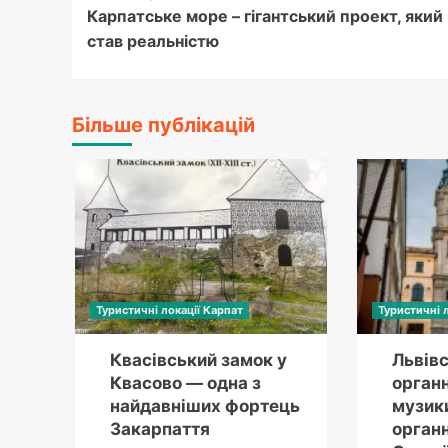
Карпатське море – гігантський проект, який
Navigation
став реальністю
Більше публікацій
Туристичні локації Карпат
Туристичні 
Квасівський замок у
Львів
Квасово — одна з
органн
найдавніших фортець
музик
Закарпаття
органн