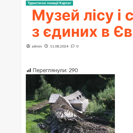
Туристичні локації Карпат
Музей лісу і
з єдиних в Є
admin
11.08.2024
0
Переглянули:
290