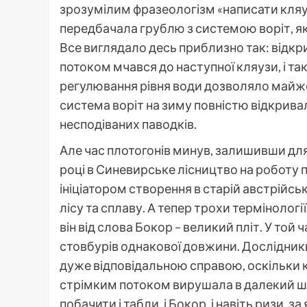
зрозумілим фразеологізм «написати кляуз
передбачала грублю з системою воріт, я
Все виглядало десь приблизно так: відкр
потоком мчався до наступної кляузи, і так
регулювання рівня води дозволяло майже 
система воріт на зиму повністю відкрива
несподіваних паводків.
Але час плотогонів минув, залишивши для н
році в Синевирське лісництво на роботу п
ініціатором створення в старій австрійс
лісу та сплаву. А тепер трохи термінолог
він від слова Бокор – великий пліт. У той 
стовбурів однакової довжини. Дослідники
дуже відповідальною справою, оскільки к
стрімким потоком вирушала в далекий ш
побачити і табли, і Бокор, і навіть ризи, 