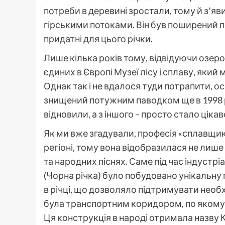
потреби в деревині зростали, тому й з’яв
гірськими потоками. Він був поширений по
придатні для цього річки.
Лише кілька років тому, відвідуючи озер
єдиних в Європі Музеї лісу і сплаву, який
Однак так і не вдалося туди потрапити, о
знищений потужним паводком ще в 1998 роц
відновили, а з іншого – просто стало цік
Як ми вже згадували, професія «сплавщи
регіоні, тому вона відобразилася не лише 
та народних піснях. Саме під час індустріа
(Чорна річка) було побудовано унікальну
в річці, що дозволяло підтримувати необх
була транспортним коридором, по якому л
Ця конструкція в народі отримала назву К