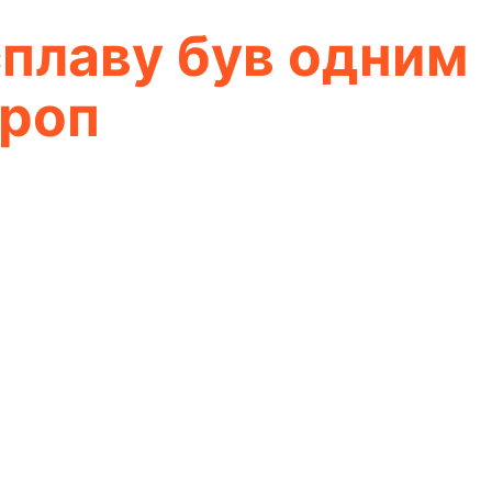
 сплаву був одним
вроп