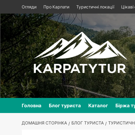
Skip
Огляди
Про Карпати
Туристичні локації
Цікаві
to
content
Головна
Блог туриста
Каталог
Біржа т
ДОМАШНЯ СТОРІНКА
БЛОГ ТУРИСТА
ТУРИСТИЧНІ